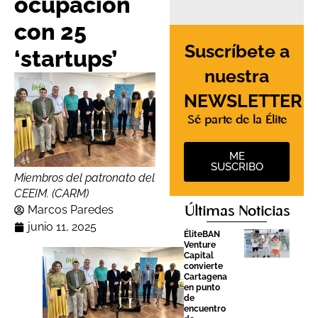
ocupación
con 25
Suscríbete a
‘startups’
nuestra
NEWSLETTER
Sé parte de la Élite
ME
SUSCRIBO
Miembros del patronato del
CEEIM. (CARM)
Marcos Paredes
Últimas Noticias
junio 11, 2025
ÉliteBAN
Venture
Capital
convierte
Cartagena
en punto
de
encuentro