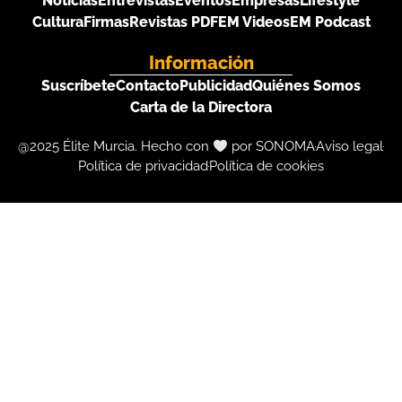
Noticias
Entrevistas
Eventos
Empresas
Lifestyle
Cultura
Firmas
Revistas PDF
EM Videos
EM Podcast
Información
Suscríbete
Contacto
Publicidad
Quiénes Somos
Carta de la Directora
@2025 Élite Murcia. Hecho con
por SONOMA
Aviso legal
Política de privacidad
Política de cookies