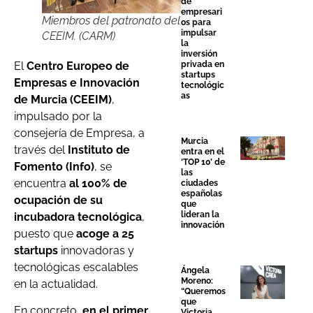
de
empresari
Miembros del patronato del
os para
impulsar
CEEIM. (CARM)
la
inversión
El
Centro Europeo de
privada en
startups
Empresas e Innovación
tecnológic
as
de Murcia (CEEIM)
,
impulsado por la
consejería de Empresa, a
Murcia
través del
Instituto de
entra en el
‘TOP 10’ de
Fomento (Info)
, se
las
encuentra
al 100% de
ciudades
españolas
ocupación de su
que
lideran la
incubadora tecnológica
,
innovación
puesto que
acoge a 25
startups
innovadoras y
tecnológicas escalables
Ángela
Moreno:
en la actualidad.
“Queremos
que
En concreto,
en el primer
Victoria