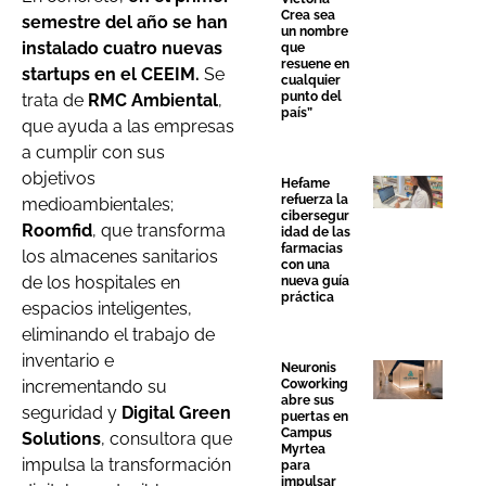
Crea sea
semestre del año se han
un nombre
instalado cuatro nuevas
que
resuene en
startups en el CEEIM.
Se
cualquier
punto del
trata de
RMC Ambiental
,
país”
que ayuda a las empresas
a cumplir con sus
objetivos
Hefame
refuerza la
medioambientales;
cibersegur
Roomfid
, que transforma
idad de las
farmacias
los almacenes sanitarios
con una
de los hospitales en
nueva guía
práctica
espacios inteligentes,
eliminando el trabajo de
inventario e
Neuronis
Coworking
incrementando su
abre sus
seguridad y
Digital Green
puertas en
Campus
Solutions
, consultora que
Myrtea
impulsa la transformación
para
impulsar