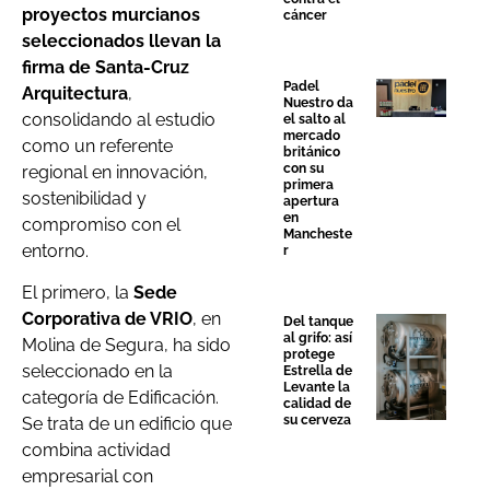
proyectos murcianos
cáncer
seleccionados llevan la
firma de Santa-Cruz
Padel
Arquitectura
,
Nuestro da
consolidando al estudio
el salto al
mercado
como un referente
británico
con su
regional en innovación,
primera
sostenibilidad y
apertura
en
compromiso con el
Mancheste
entorno.
r
El primero, la
Sede
Corporativa de VRIO
, en
Del tanque
al grifo: así
Molina de Segura, ha sido
protege
seleccionado en la
Estrella de
Levante la
categoría de Edificación.
calidad de
su cerveza
Se trata de un edificio que
combina actividad
empresarial con