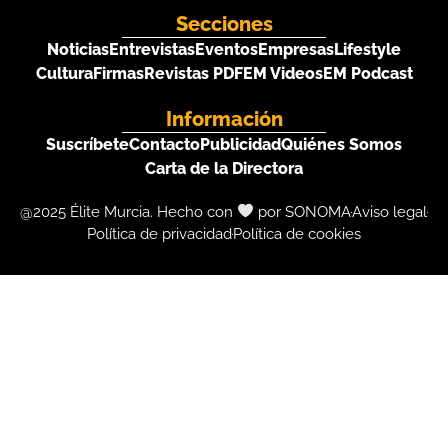
Secciones
Noticias
Entrevistas
Eventos
Empresas
Lifestyle
Cultura
Firmas
Revistas PDF
EM Videos
EM Podcast
Información
Suscríbete
Contacto
Publicidad
Quiénes Somos
Carta de la Directora
@2025 Élite Murcia. Hecho con
por SONOMA
Aviso legal
Política de privacidad
Política de cookies