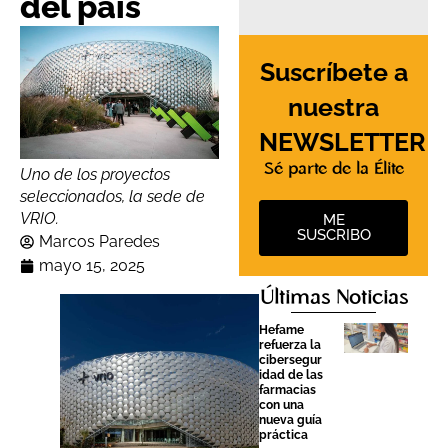
del país
Suscríbete a
nuestra
NEWSLETTER
Sé parte de la Élite
Uno de los proyectos
seleccionados, la sede de
VRIO.
ME
SUSCRIBO
Marcos Paredes
mayo 15, 2025
Últimas Noticias
Hefame
refuerza la
cibersegur
idad de las
farmacias
con una
nueva guía
práctica