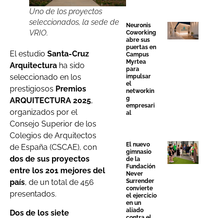
Uno de los proyectos
seleccionados, la sede de
Neuronis
VRIO.
Coworking
abre sus
puertas en
El estudio
Santa-Cruz
Campus
Myrtea
Arquitectura
ha sido
para
seleccionado en los
impulsar
el
prestigiosos
Premios
networkin
g
ARQUITECTURA 2025
,
empresari
organizados por el
al
Consejo Superior de los
Colegios de Arquitectos
El nuevo
de España (CSCAE), con
gimnasio
dos de sus proyectos
de la
Fundación
entre los 201 mejores del
Never
Surrender
país
, de un total de 456
convierte
presentados.
el ejercicio
en un
aliado
Dos de los siete
contra el