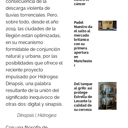
consecuencia de la
cáncer
descarga violenta de
lluvias torrenciales. Pero,
sobre todo, desde el año
Padel
Nuestro da
2019, las ciudades de la
el salto al
Región están optimizadas,
mercado
británico
en su mecanismo
con su
primera
formidable de conjunción
apertura
natural y urbana, por las
en
Mancheste
posibilidades que ofrece el
r
reciente proyecto
impulsado por Hidrogea:
Dinapsis, una palabra
Del tanque
al grifo: así
resultante de la unión del
protege
significado inequívoco de
Estrella de
Levante la
otras dos: digital y sinapsis.
calidad de
su cerveza
Dinapsis | Hidrogea
Con una filosofía de