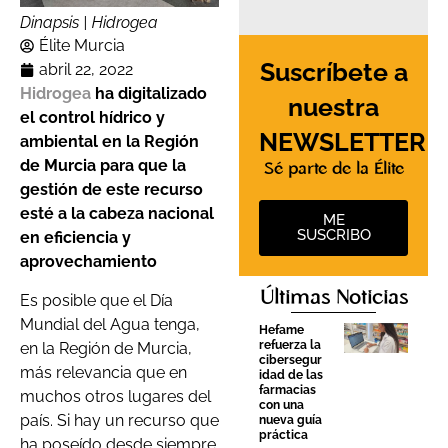
Dinapsis | Hidrogea
Élite Murcia
Suscríbete a
abril 22, 2022
Hidrogea
ha digitalizado
nuestra
el control hídrico y
NEWSLETTER
ambiental en la Región
de Murcia para que la
Sé parte de la Élite
gestión de este recurso
esté a la cabeza nacional
ME
SUSCRIBO
en eficiencia y
aprovechamiento
Últimas Noticias
Es posible que el Día
Mundial del Agua tenga,
Hefame
refuerza la
en la Región de Murcia,
cibersegur
más relevancia que en
idad de las
farmacias
muchos otros lugares del
con una
país. Si hay un recurso que
nueva guía
práctica
ha poseído desde siempre