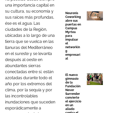
una importancia capital en
su cultura, su economía y
Neuronis
sus raíces más profundas,
Coworking
abre sus
ése es el agua. Las
puertas en
Campus
ciudades de la Región,
Myrtea
ubicadas a lo largo de una
para
impulsar
tierra que se vuelca en las
el
llanuras del Mediterráneo
networkin
g
en el sureste y se levanta
empresari
al
después al oeste en
abundantes sierras
conectadas entre sí, están
El nuevo
azotadas durante todo el
gimnasio
de la
año por los extremos del
Fundación
clima, por la sequía y por
Never
Surrender
las incontrolables
convierte
inundaciones que suceden
el ejercicio
en un
esporádicamente a
aliado
contra el