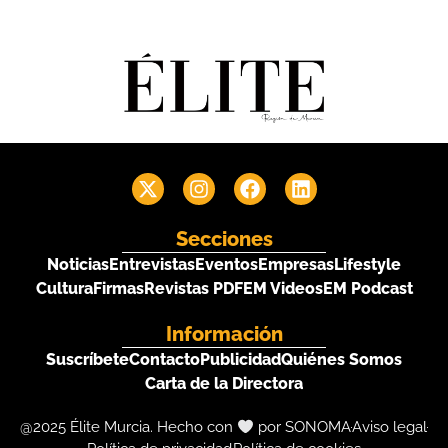
Secciones
Noticias
Entrevistas
Eventos
Empresas
Lifestyle
Cultura
Firmas
Revistas PDF
EM Videos
EM Podcast
Información
Suscríbete
Contacto
Publicidad
Quiénes Somos
Carta de la Directora
@2025 Élite Murcia. Hecho con
por SONOMA
Aviso legal