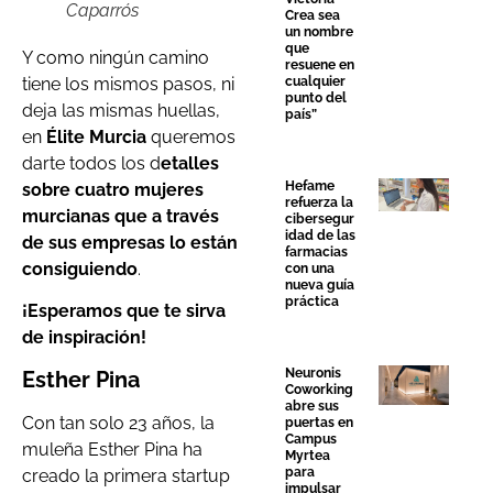
Caparrós
Crea sea
un nombre
que
Y como ningún camino
resuene en
tiene los mismos pasos, ni
cualquier
punto del
deja las mismas huellas,
país”
en
Élite Murcia
queremos
darte todos los d
etalles
Hefame
sobre cuatro mujeres
refuerza la
murcianas que a través
cibersegur
idad de las
de sus empresas lo están
farmacias
consiguiendo
.
con una
nueva guía
práctica
¡Esperamos que te sirva
de inspiración!
Neuronis
Esther Pina
Coworking
abre sus
Con tan solo 23 años, la
puertas en
Campus
muleña Esther Pina ha
Myrtea
para
creado la primera startup
impulsar