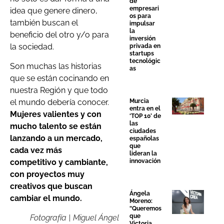
de
empresari
idea que genere dinero,
os para
también buscan el
impulsar
la
beneficio del otro y/o para
inversión
la sociedad.
privada en
startups
tecnológic
Son muchas las historias
as
que se están cocinando en
nuestra Región y que todo
el mundo debería conocer.
Murcia
entra en el
Mujeres valientes y con
‘TOP 10’ de
las
mucho talento se están
ciudades
lanzando a un mercado,
españolas
que
cada vez más
lideran la
competitivo y cambiante,
innovación
con proyectos muy
creativos que buscan
Ángela
cambiar el mundo.
Moreno:
“Queremos
que
Fotografía | Miguel Ángel
Victoria