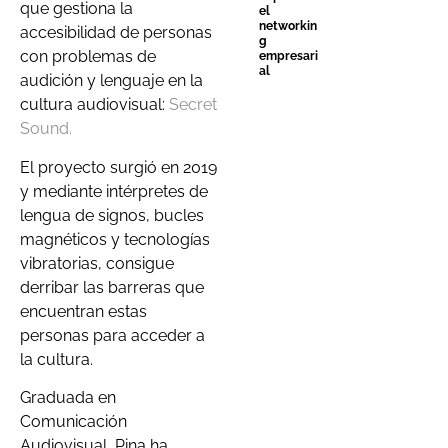
que gestiona la
el
networkin
accesibilidad de personas
g
con problemas de
empresari
al
audición y lenguaje en la
cultura audiovisual:
Secret
Sound.
El proyecto surgió en 2019
y mediante intérpretes de
lengua de signos, bucles
magnéticos y tecnologías
vibratorias, consigue
derribar las barreras que
encuentran estas
personas para acceder a
la cultura.
Graduada en
Comunicación
Audiovisual, Pina ha