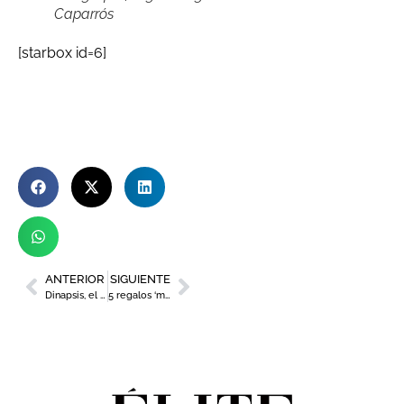
Caparrós
[starbox id=6]
ANTERIOR
SIGUIENTE
Dinapsis, el cerebro que impulsa la sostenibilidad del agua
5 regalos ‘made in Murcia’ para sorprender en el Día de la Madre