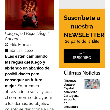
Suscríbete a
nuestra
NEWSLETTER
Fotografía | Miguel Ángel
Caparrós
Sé parte de la Élite
Élite Murcia
abril 25, 2022
ME
Ellas están cambiando
SUSCRIBO
las reglas del juego y
abriendo un abanico de
Últimas Noticias
posibilidades para
conseguir un futuro
ÉliteBAN
Venture
mejor.
Emprenden
Capital
abrazando lo social y con
convierte
Cartagena
el compromiso de ayudar
en punto
a los demás. Su objetivo
de
encuentro
no solo es dar forma a una