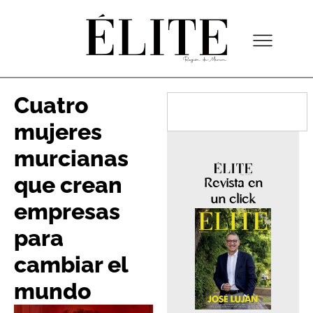
Cuatro
mujeres
murcianas
que crean
Revista en
un click
empresas
para
cambiar el
mundo