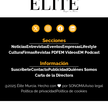
Secciones
Noticias
Entrevistas
Eventos
Empresas
Lifestyle
Cultura
Firmas
Revistas PDF
EM Videos
EM Podcast
Información
Suscríbete
Contacto
Publicidad
Quiénes Somos
Carta de la Directora
@2025 Élite Murcia. Hecho con
por SONOMA
Aviso legal
Política de privacidad
Política de cookies