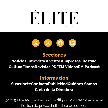
Secciones
Noticias
Entrevistas
Eventos
Empresas
Lifestyle
Cultura
Firmas
Revistas PDF
EM Videos
EM Podcast
Información
Suscríbete
Contacto
Publicidad
Quiénes Somos
Carta de la Directora
@2025 Élite Murcia. Hecho con
por SONOMA
Aviso legal
Política de privacidad
Política de cookies