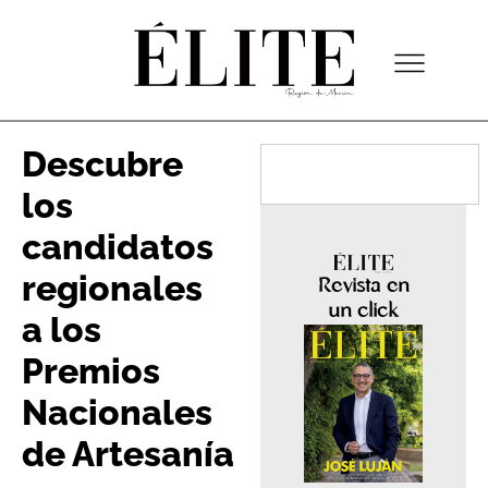
Descubre
los
candidatos
regionales
Revista en
un click
a los
Premios
Nacionales
de Artesanía