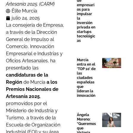
de
Artesanía 2025. (CARM)
empresari
os para
Élite Murcia
impulsar
julio 24, 2025
la
inversión
La consejería de Empresa,
privada en
a través de la Dirección
startups
tecnológic
General de Impulso al
as
Comercio, Innovación
Empresarial e Industrias y
Oficios Artesanales, ha
Murcia
entra en el
presentado las
‘TOP 10’ de
las
candidaturas de la
ciudades
Región
de Murcia
a los
españolas
que
Premios Nacionales de
lideran la
Artesanía 2025
,
innovación
promovidos por el
Ministerio de Industria y
Ángela
Turismo, a través de la
Moreno:
“Queremos
Escuela de Organización
que
Industrial (EOI) y su área
Victoria