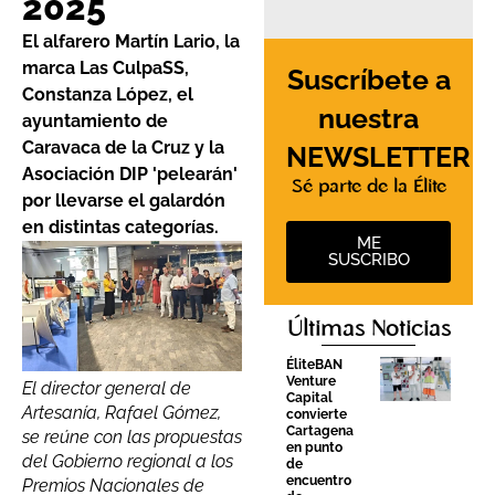
2025
El alfarero Martín Lario, la
marca Las CulpaSS,
Suscríbete a
Constanza López, el
nuestra
ayuntamiento de
Caravaca de la Cruz y la
NEWSLETTER
Asociación DIP 'pelearán'
Sé parte de la Élite
por llevarse el galardón
en distintas categorías.
ME
SUSCRIBO
Últimas Noticias
ÉliteBAN
Venture
El director general de
Capital
Artesanía, Rafael Gómez,
convierte
Cartagena
se reúne con las propuestas
en punto
del Gobierno regional a los
de
encuentro
Premios Nacionales de