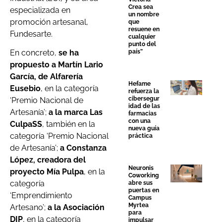
Crea sea
especializada en
un nombre
promoción artesanal,
que
resuene en
Fundesarte.
cualquier
punto del
país”
En concreto,
se ha
propuesto a Martín Lario
García, de Alfarería
Hefame
Eusebio
, en la categoría
refuerza la
cibersegur
‘Premio Nacional de
idad de las
Artesanía’;
a la marca Las
farmacias
con una
CulpaSS
, también en la
nueva guía
categoría ‘Premio Nacional
práctica
de Artesanía’;
a Constanza
López, creadora del
Neuronis
proyecto Mía Pulpa
, en la
Coworking
categoría
abre sus
puertas en
‘Emprendimiento
Campus
Myrtea
Artesano’;
a la Asociación
para
DIP
, en la categoría
impulsar