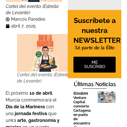
Cartel del evento. (Estrella
de Levante)
Suscríbete a
Marcos Paredes
abril 7, 2025
nuestra
NEWSLETTER
Sé parte de la Élite
ME
SUSCRIBO
Cartel del evento. (Estrella
de Levante)
Últimas Noticias
El próximo
10 de abril
,
ÉliteBAN
Venture
Murcia conmemorará el
Capital
Día de la Marinera
con
convierte
Cartagena
una
jornada festiva
que
en punto
de
unirá
arte, gastronomía y
encuentro