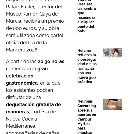
Crea sea
Rafael Fuster, director del
un nombre
que
Museo Ramón Gaya de
resuene en
Murcia, recibirá un premio
cualquier
punto del
de 600 euros, y su obra
país”
será utilizada como cartel
oficial del Día de la
Marinera 2026.
Hefame
refuerza la
cibersegur
A partir de las
20:30 horas
,
idad de las
comenzará la
gran
farmacias
con una
celebración
nueva guía
práctica
gastronómica
, en la que
los asistentes podrán
disfrutar de una
Neuronis
degustación gratuita de
Coworking
abre sus
marineras
, cortesía de
puertas en
Nueva Cocina
Campus
Myrtea
Mediterránea,
para
acompañadas de cañas
impulsar