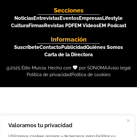
Secciones
Noticias
Entrevistas
Eventos
Empresas
Lifestyle
Cultura
Firmas
Revistas PDF
EM Videos
EM Podcast
Información
Suscríbete
Contacto
Publicidad
Quiénes Somos
Carta de la Directora
@2025 Élite Murcia. Hecho con
por SONOMA
Aviso legal
Política de privacidad
Política de cookies
Valoramos tu privacidad
Utilizamos cookies propias y de terceros para facilitar su