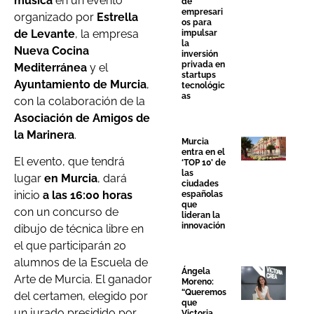
música
en un evento
de
empresari
organizado por
Estrella
os para
de Levante
, la empresa
impulsar
la
Nueva Cocina
inversión
privada en
Mediterránea
y el
startups
Ayuntamiento de Murcia
,
tecnológic
as
con la colaboración de la
Asociación de Amigos de
la Marinera
.
Murcia
entra en el
El evento, que tendrá
‘TOP 10’ de
las
lugar
en Murcia
, dará
ciudades
inicio
a las 16:00 horas
españolas
que
con un concurso de
lideran la
innovación
dibujo de técnica libre en
el que participarán 20
alumnos de la Escuela de
Ángela
Arte de Murcia. El ganador
Moreno:
“Queremos
del certamen, elegido por
que
un jurado presidido por
Victoria