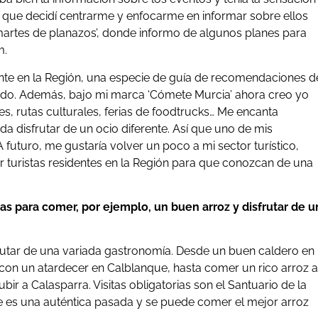
 que decidí centrarme y enfocarme en informar sobre ellos
 ‘martes de planazos’, donde informo de algunos planes para
m.
ente en la Región, una especie de guía de recomendaciones d
iendo. Además, bajo mi marca ‘Cómete Murcia’ ahora creo yo
s, rutas culturales, ferias de foodtrucks… Me encanta
da disfrutar de un ocio diferente. Así que uno de mis
 futuro, me gustaría volver un poco a mi sector turístico,
or turistas residentes en la Región para que conozcan de una
rías para comer, por ejemplo, un buen arroz y disfrutar de u
frutar de una variada gastronomía. Desde un buen caldero en
e con un atardecer en Calblanque, hasta comer un rico arroz a
ubir a Calasparra. Visitas obligatorias son el Santuario de la
ue es una auténtica pasada y se puede comer el mejor arroz