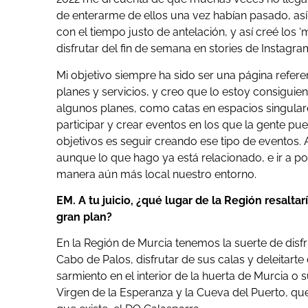
de enterarme de ellos una vez habían pasado, así
con el tiempo justo de antelación, y así creé los
disfrutar del fin de semana en stories de Instagra
Mi objetivo siempre ha sido ser una página refer
planes y servicios, y creo que lo estoy consigu
algunos planes, como catas en espacios singulare
participar y crear eventos en los que la gente pue
objetivos es seguir creando ese tipo de eventos. A
aunque lo que hago ya está relacionado, e ir a p
manera aún más local nuestro entorno.
EM. A tu juicio, ¿qué lugar de la Región resalta
gran plan?
En la Región de Murcia tenemos la suerte de dis
Cabo de Palos, disfrutar de sus calas y deleitart
sarmiento en el interior de la huerta de Murcia o s
Virgen de la Esperanza y la Cueva del Puerto, q