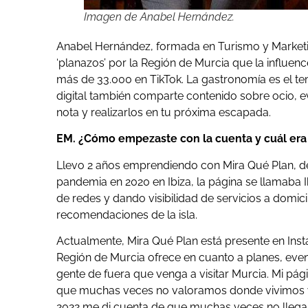
Imagen de Anabel Hernández.
Anabel Hernández, formada en Turismo y Marketi
‘planazos’ por la Región de Murcia que la influen
más de 33.000 en TikTok. La gastronomía es el te
digital también comparte contenido sobre ocio, ev
nota y realizarlos en tu próxima escapada.
EM. ¿Cómo empezaste con la cuenta y cuál era t
Llevo 2 años emprendiendo con Mira Qué Plan, de
pandemia en 2020 en Ibiza, la página se llamaba 
de redes y dando visibilidad de servicios a domici
recomendaciones de la isla.
Actualmente, Mira Qué Plan está presente en Ins
Región de Murcia ofrece en cuanto a planes, event
gente de fuera que venga a visitar Murcia. Mi pág
que muchas veces no valoramos donde vivimos y 
2022 me di cuenta de que muchas veces no llegaba