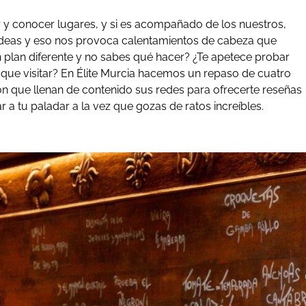
 y conocer lugares, y si es acompañado de los nuestros,
deas y eso nos provoca calentamientos de cabeza que
n plan diferente y no sabes qué hacer? ¿Te apetece probar
que visitar? En Élite Murcia hacemos un repaso de cuatro
n que llenan de contenido sus redes para ofrecerte reseñas
r a tu paladar a la vez que gozas de ratos increíbles.