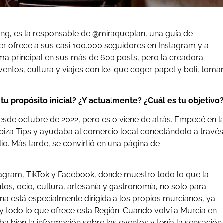
ng, es la responsable de @miraqueplan, una guía de
cer ofrece a sus casi 100.000 seguidores en Instagram y a
ma principal en sus más de 600 posts, pero la creadora
entos, cultura y viajes con los que coger papel y boli, toma
u propósito inicial? ¿Y actualmente? ¿Cuál es tu objetivo
sde octubre de 2022, pero esto viene de atrás. Empecé en l
Ibiza Tips y ayudaba al comercio local conectándolo a través
lio. Más tarde, se convirtió en una página de
tagram, TikTok y Facebook, donde muestro todo lo que la
os, ocio, cultura, artesanía y gastronomía, no solo para
ina está especialmente dirigida a los propios murcianos, ya
todo lo que ofrece esta Región. Cuando volví a Murcia en
 bien la información sobre los eventos y tenía la sensación