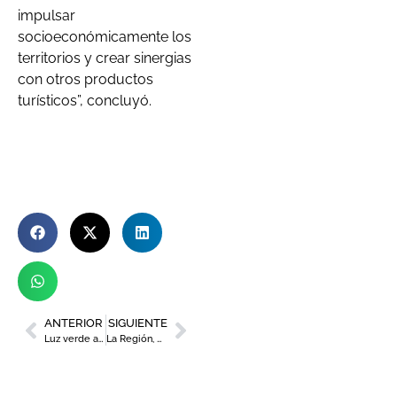
impulsar
socioeconómicamente los
territorios y crear sinergias
con otros productos
turísticos”, concluyó.
ANTERIOR
SIGUIENTE
Luz verde a los ‘rooftop’ en Murcia, las terrazas en azoteas
La Región, «principal potencia agroalimentaria» de Fruit Logística