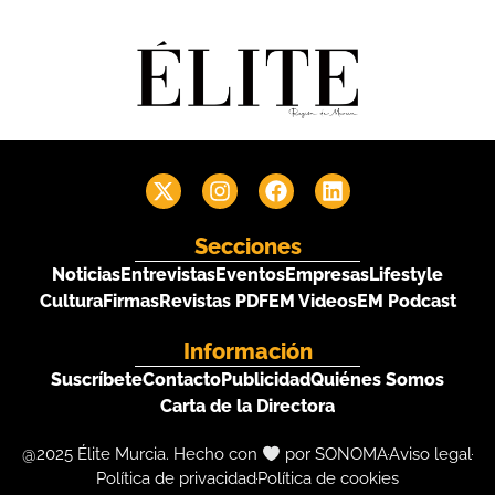
Secciones
Noticias
Entrevistas
Eventos
Empresas
Lifestyle
Cultura
Firmas
Revistas PDF
EM Videos
EM Podcast
Información
Suscríbete
Contacto
Publicidad
Quiénes Somos
Carta de la Directora
@2025 Élite Murcia. Hecho con
por SONOMA
Aviso legal
Política de privacidad
Política de cookies