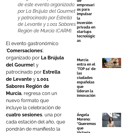
de
de este evento organizado
empresari
os para
por La Brújula del Gourmet
impulsar
y patrocinado por Estrella
la
inversión
de Levante y 1.001 Sabores
privada en
Región de Murcia (CARM).
startups
tecnológic
as
El evento gastronómico
‘
Comersaciones
‘,
organizado por
La Brújula
Murcia
del Gourme
t y
entra en el
‘TOP 10’ de
patrocinado por
Estrella
las
ciudades
de Levante
y
1.001
españolas
Sabores Región de
que
lideran la
Murcia
, regresa con un
innovación
nuevo formato que
incluye la celebración de
cuatro sesiones
, una por
Ángela
Moreno:
cada estación del año, que
“Queremos
que
pondrán de manifiesto la
Victoria