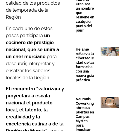
calidad de los productos
Crea sea
un nombre
de temporada de la
que
Región.
resuene en
cualquier
punto del
En cada uno de estos
país”
pases participará
un
cocinero de prestigio
nacional, que se unirá a
Hefame
refuerza la
un chef murciano
para
cibersegur
idad de las
descubrir, interpretar y
farmacias
ensalzar los sabores
con una
nueva guía
locales de la Región.
práctica
El encuentro “valorizará y
proyectará a escala
Neuronis
nacional el producto
Coworking
abre sus
local, el talento, la
puertas en
creatividad y la
Campus
Myrtea
excelencia culinaria de la
para
impulsar
Región de Murcia”
, según