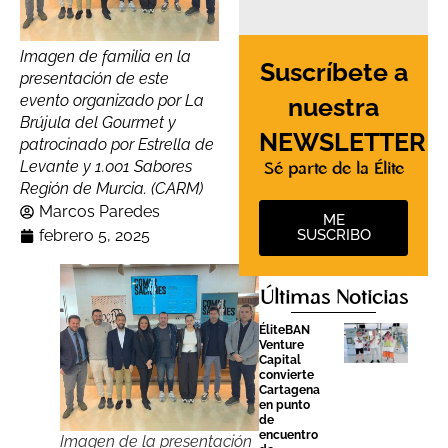
Imagen de familia en la
Suscríbete a
presentación de este
evento organizado por La
nuestra
Brújula del Gourmet y
NEWSLETTER
patrocinado por Estrella de
Levante y 1.001 Sabores
Sé parte de la Élite
Región de Murcia. (CARM)
Marcos Paredes
ME
SUSCRIBO
febrero 5, 2025
Últimas Noticias
ÉliteBAN
Venture
Capital
convierte
Cartagena
en punto
de
encuentro
Imagen de la presentación