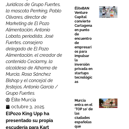
Jurídicos de Grupo Fuertes,
ÉliteBAN
la mascota Perrking, Pablo
Venture
Olivares, director de
Capital
convierte
Marketing de El Pozo
Cartagena
Alimentación, Antonio
en punto
de
Lobato, periodista, José
encuentro
Fuertes, consejero
de
empresari
delegado de El Pozo
os para
Alimentación, el creador de
impulsar
la
contenido Ceciarmy, la
inversión
alcaldesa de Alhama de
privada en
startups
Murcia, Rosa Sánchez
tecnológic
Bishop y el concejal de
as
festejos, Antonio García /
Grupo Fuertes.
Élite Murcia
Murcia
entra en el
octubre 3, 2025
‘TOP 10’ de
ElPozo King Upp
ha
las
ciudades
presentado su propia
españolas
que
escudería para Kart