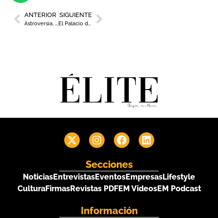
ANTERIOR
SIGUIENTE
Astroversia, el proyecto regional de observación de estrellas, obtiene el premio ‘Impulsa’ de Ceclor y el Info
El Palacio de Ibn Mardanís encara nueva etapa para recuperar su esplendor con un proyecto de 2,2 millones de euros
Secciones
Noticias
Entrevistas
Eventos
Empresas
Lifestyle
Cultura
Firmas
Revistas PDF
EM Videos
EM Podcast
Información