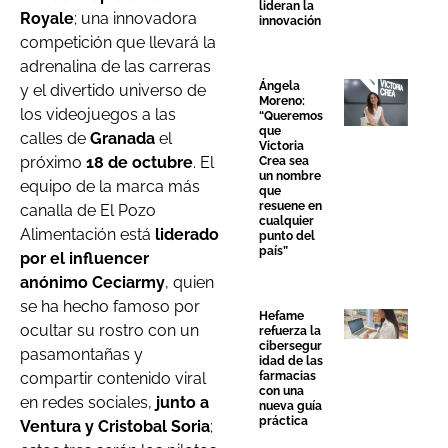
lideran la
Royale
; una innovadora
innovación
competición que llevará la
adrenalina de las carreras
Ángela
y el divertido universo de
Moreno:
los videojuegos a las
“Queremos
que
calles de
Granada
el
Victoria
próximo
18 de octubre
. El
Crea sea
un nombre
equipo de la marca más
que
resuene en
canalla de El Pozo
cualquier
Alimentación está
liderado
punto del
país”
por el influencer
anónimo Ceciarmy
, quien
se ha hecho famoso por
Hefame
ocultar su rostro con un
refuerza la
cibersegur
pasamontañas y
idad de las
compartir contenido viral
farmacias
con una
en redes sociales,
junto a
nueva guía
práctica
Ventura y Cristobal Soria
;