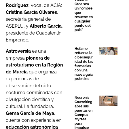
Crea sea
Rodríguez
, vocal de ACIA;
un nombre
Cristina García Olivares
,
que
resuene en
secretaria general de
cualquier
ASEPLU, y
Alberto García
,
punto del
país”
presidente de Guadalentín
Emprende.
Hefame
Astroversia
es una
refuerza la
empresa
pionera de
cibersegur
idad de las
astroturismo en la Región
farmacias
con una
de Murcia
que organiza
nueva guía
experiencias de
práctica
observación del cielo
nocturno combinadas con
Neuronis
divulgación científica y
Coworking
cultural. La fundadora,
abre sus
puertas en
Gema García de Maya
,
Campus
Myrtea
cuenta con experiencia en
para
educación astronómica
impulsar