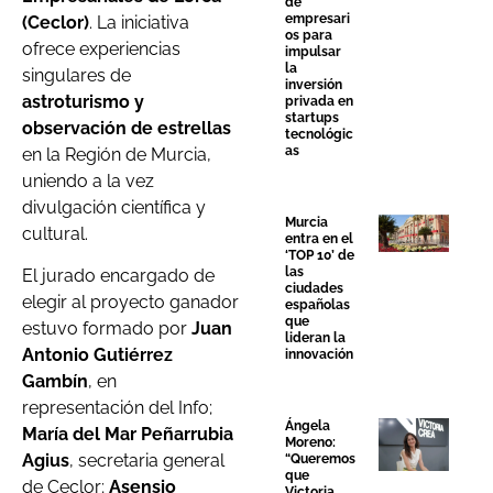
de
empresari
(Ceclor)
. La iniciativa
os para
ofrece experiencias
impulsar
la
singulares de
inversión
astroturismo y
privada en
startups
observación de estrellas
tecnológic
as
en la Región de Murcia,
uniendo a la vez
divulgación científica y
Murcia
cultural.
entra en el
‘TOP 10’ de
las
El jurado encargado de
ciudades
elegir al proyecto ganador
españolas
que
estuvo formado por
Juan
lideran la
Antonio Gutiérrez
innovación
Gambín
, en
representación del Info;
Ángela
María del Mar Peñarrubia
Moreno:
Agius
, secretaria general
“Queremos
que
de Ceclor;
Asensio
Victoria