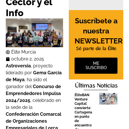
Ceclor y el
Info
Suscríbete a
nuestra
NEWSLETTER
Sé parte de la Élite
Élite Murcia
octubre 2, 2025
ME
Astroversia
, proyecto
SUSCRIBO
liderado por
Gema García
de Maya
, ha sido el
Últimas Noticias
ganador del
Concurso de
Emprendedores Impulsa
ÉliteBAN
Venture
2024/2025
, celebrado en
Capital
la sede de la
convierte
Cartagena
Confederación Comarcal
en punto
de Organizaciones
de
encuentro
Empresariales de Lorca