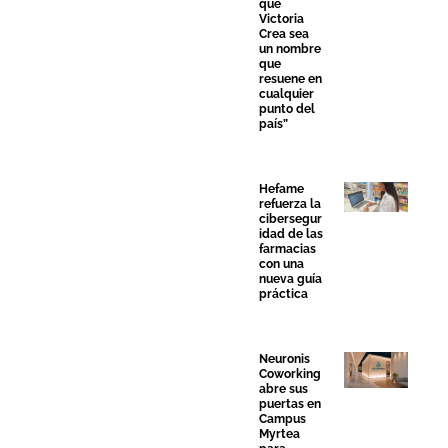
que
Victoria
Crea sea
un nombre
que
resuene en
cualquier
punto del
país”
Hefame
refuerza la
cibersegur
idad de las
farmacias
con una
nueva guía
práctica
Neuronis
Coworking
abre sus
puertas en
Campus
Myrtea