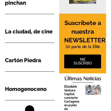
pinchan
Suscríbete a
nuestra
La ciudad, de cine
NEWSLETTER
Sé parte de la Élite
Cartón Piedra
ME
SUSCRIBO
Últimas Noticias
ÉliteBAN
Homogenoceno
Venture
Capital
convierte
Cartagena
en punto
de