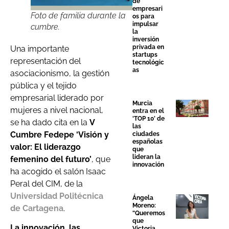
de
empresari
Foto de familia durante la
os para
impulsar
cumbre.
la
inversión
privada en
Una importante
startups
representación del
tecnológic
as
asociacionismo, la gestión
pública y el tejido
empresarial liderado por
Murcia
mujeres a nivel nacional,
entra en el
‘TOP 10’ de
se ha dado cita en la
V
las
Cumbre Fedepe ‘Visión y
ciudades
españolas
valor: El liderazgo
que
lideran la
femenino del futuro’
, que
innovación
ha acogido el salón Isaac
Peral del CIM, de la
Universidad Politécnica
Ángela
Moreno:
de Cartagena
.
“Queremos
que
La innovación, las
Victoria