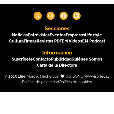
Secciones
Noticias
Entrevistas
Eventos
Empresas
Lifestyle
Cultura
Firmas
Revistas PDF
EM Videos
EM Podcast
Información
Suscríbete
Contacto
Publicidad
Quiénes Somos
Carta de la Directora
@2025 Élite Murcia. Hecho con
por SONOMA
Aviso legal
Política de privacidad
Política de cookies