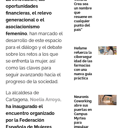
Crea sea
oportunidades
un nombre
financieras, el relevo
que
resuene en
generacional o el
cualquier
punto del
asociacionismo
país”
femenino
, han marcado el
desarrollo de este espacio
para el diálogo y el debate
Hefame
refuerza la
sobre los retos a los que
cibersegur
se enfrenta la mujer, así
idad de las
farmacias
como las claves para
con una
nueva guía
seguir avanzando hacia el
práctica
progreso de la sociedad.
La alcaldesa de
Neuronis
Cartagena,
Noelia Arroyo
,
Coworking
abre sus
ha inaugurado el
puertas en
encuentro organizado
Campus
Myrtea
por la Federación
para
Española de Mujeres
impulsar