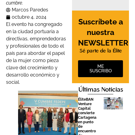
cumbre.
Marcos Paredes
octubre 4, 2024
Suscríbete a
El evento ha congregado
nuestra
en la ciudad portuaria a
directivas, emprendedoras
NEWSLETTER
y profesionales de todo el
Sé parte de la Élite
país para abordar el papel
de la mujer como pieza
ME
clave del crecimiento y
SUSCRIBO
desarrollo económico y
social.
Últimas Noticias
ÉliteBAN
Venture
Capital
convierte
Cartagena
en punto
de
encuentro