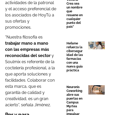
actividades de la patronal
Crea sea
un nombre
y el acceso preferencial de
que
los asociados de HoyTú a
resuene en
cualquier
sus ofertas y
punto del
promociones.
país”
“Nuestra filosofía es
trabajar mano a mano
Hefame
refuerza la
con las empresas más
cibersegur
reconocidas del sector
y
idad de las
farmacias
Soulmix es referente de la
con una
nueva guía
coctelería profesional, a la
práctica
que aporta soluciones y
facilidades. Colaborar con
esta marca, que es
Neuronis
Coworking
garantía de calidad y
abre sus
creatividad, es un gran
puertas en
Campus
acierto”, señala Jiménez.
Myrtea
para
Por y para
impulsar