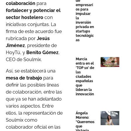
de
colaboración
para
empresari
os para
fortalecer y potenciar el
impulsar
sector hostelero
con
la
inversión
iniciativas conjuntas. La
privada en
firma de este acuerdo fue
startups
tecnológic
rubricada por
Jesús
as
Jiménez
, presidente de
HoyTú, y
Benito Gómez
,
CEO de Soulmix.
Murcia
entra en el
‘TOP 10’ de
Así, se establecerá una
las
ciudades
mesa de trabajo
para
españolas
definir las posibles líneas
que
lideran la
de colaboración, entre las
innovación
que ya se han adelantado
varios aspectos. Entre
ellos, la representación de
Ángela
Moreno:
Soulmix como
“Queremos
colaborador oficial en las
que
Victoria