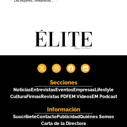
Las mujeres toman protagonismo en el debate sobre la Inteligencia Artificial en la Universidad de Murcia
Tendencias y oportunidades en la producción de cosmética y fragancias para marcas privadas
Secciones
Noticias
Entrevistas
Eventos
Empresas
Lifestyle
Cultura
Firmas
Revistas PDF
EM Videos
EM Podcast
Información
Suscríbete
Contacto
Publicidad
Quiénes Somos
Carta de la Directora