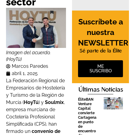
sector
Suscríbete a
nuestra
NEWSLETTER
Sé parte de la Élite
Imagen del acuerdo.
(HoyTú)
Marcos Paredes
ME
SUSCRIBO
abril 1, 2025
La Federación Regional de
Empresarios de Hostelería
Últimas Noticias
y Turismo de la Región de
ÉliteBAN
Murcia (
HoyTú
) y
Soulmix
,
Venture
Capital
empresa murciana de
convierte
Coctelería Profesional
Cartagena
en punto
Simplificada (CPS), han
de
firmado un
convenio de
encuentro