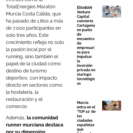
TotalEnergies Maratón
ÉliteBAN
Venture
Murcia Costa Cálida, que
Capital
ha pasado de 1.800 a más
convierte
Cartagena
de 7.000 participantes en
en punto
de
solo tres años. Este
encuentro
crecimiento refleja no solo
de
empresari
la pasión local por el
os para
running, sino también el
impulsar
la
papel de la ciudad como
inversión
privada en
destino de turismo
startups
deportivo, con impacto
tecnológic
as
directo en sectores como
la hostelería, la
restauración y el
Murcia
comercio.
entra en el
‘TOP 10’ de
las
Además,
la comunidad
ciudades
runner murciana destaca
españolas
que
por su dimensión