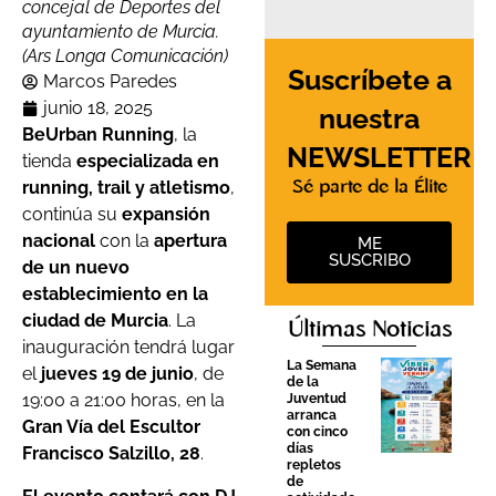
concejal de Deportes del
ayuntamiento de Murcia.
(Ars Longa Comunicación)
Suscríbete a
Marcos Paredes
junio 18, 2025
nuestra
BeUrban Running
, la
NEWSLETTER
tienda
especializada en
running, trail y atletismo
,
Sé parte de la Élite
continúa su
expansión
nacional
con la
apertura
ME
SUSCRIBO
de un nuevo
establecimiento en la
ciudad de Murcia
. La
Últimas Noticias
inauguración tendrá lugar
La Semana
el
jueves 19 de junio
, de
de la
19:00 a 21:00 horas, en la
Juventud
arranca
Gran Vía del Escultor
con cinco
días
Francisco Salzillo, 28
.
repletos
de