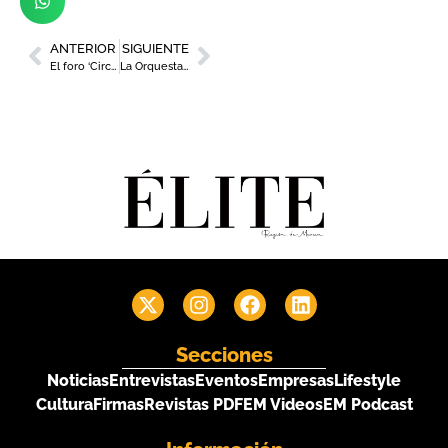
ANTERIOR
SIGUIENTE
El foro ‘Circularmente’ impulsa la economía circular en el tejido empresarial de la Región
La Orquesta Sinfónica de la Región de Murcia cierra su temporada este viernes
Secciones
Noticias
Entrevistas
Eventos
Empresas
Lifestyle
Cultura
Firmas
Revistas PDF
EM Videos
EM Podcast