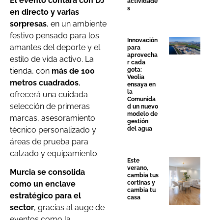
El evento contará con DJ
actividade
s
en directo y varias
sorpresas
, en un ambiente
festivo pensado para los
Innovación
amantes del deporte y el
para
aprovecha
estilo de vida activo. La
r cada
tienda, con
más de 100
gota:
Veolia
metros cuadrados
,
ensaya en
la
ofrecerá una cuidada
Comunida
selección de primeras
d un nuevo
modelo de
marcas, asesoramiento
gestión
técnico personalizado y
del agua
áreas de prueba para
calzado y equipamiento.
Este
verano,
Murcia se consolida
cambia tus
como un enclave
cortinas y
cambia tu
estratégico para el
casa
sector
, gracias al auge de
eventos como la