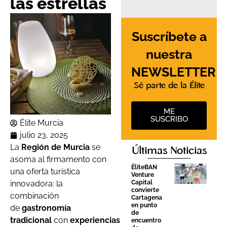
las estrellas
Suscríbete a
nuestra
NEWSLETTER
Sé parte de la Élite
ME
SUSCRIBO
Élite Murcia
julio 23, 2025
La
Región de Murcia
se
Últimas Noticias
asoma al firmamento con
ÉliteBAN
una oferta turística
Venture
innovadora: la
Capital
convierte
combinación
Cartagena
en punto
de
gastronomía
de
tradicional
con
experiencias
encuentro