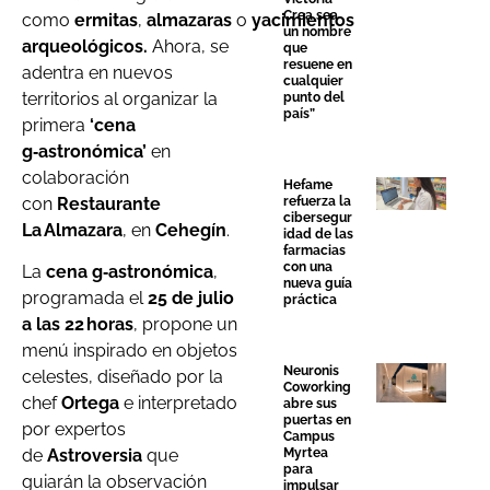
Crea sea
como
ermitas
,
almazaras
o
yacimientos
un nombre
arqueológicos.
Ahora, se
que
resuene en
adentra en nuevos
cualquier
territorios al organizar la
punto del
país”
primera
‘cena
g‑astronómica’
en
colaboración
Hefame
con
Restaurante
refuerza la
cibersegur
La Almazara
, en
Cehegín
.
idad de las
farmacias
con una
La
cena g‑astronómica
,
nueva guía
programada el
25 de julio
práctica
a las 22 h
oras
, propone un
menú inspirado en objetos
Neuronis
celestes, diseñado por la
Coworking
chef
Ortega
e interpretado
abre sus
puertas en
por expertos
Campus
de
Astroversia
que
Myrtea
para
guiarán la observación
impulsar