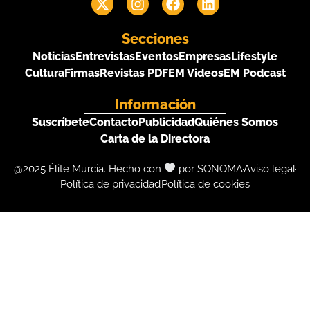
Secciones
Noticias
Entrevistas
Eventos
Empresas
Lifestyle
Cultura
Firmas
Revistas PDF
EM Videos
EM Podcast
Información
Suscríbete
Contacto
Publicidad
Quiénes Somos
Carta de la Directora
@2025 Élite Murcia. Hecho con
por SONOMA
Aviso legal
Política de privacidad
Política de cookies