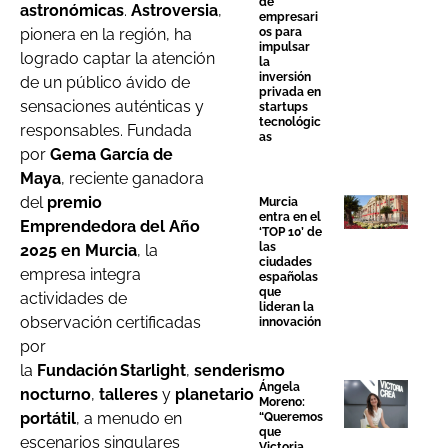
de
astronómicas
.
Astroversia
,
empresari
pionera en la región, ha
os para
impulsar
logrado captar la atención
la
inversión
de un público ávido de
privada en
sensaciones auténticas y
startups
tecnológic
responsables. Fundada
as
por
Gema García de
Maya
, reciente ganadora
del
premio
Murcia
entra en el
Emprendedora del Año
‘TOP 10’ de
las
2025 en Murcia
, la
ciudades
empresa integra
españolas
que
actividades de
lideran la
observación certificadas
innovación
por
la
Fundación Starlight
,
senderismo
Ángela
nocturno
,
talleres
y
planetario
Moreno:
portátil
, a menudo en
“Queremos
que
escenarios singulares
Victoria