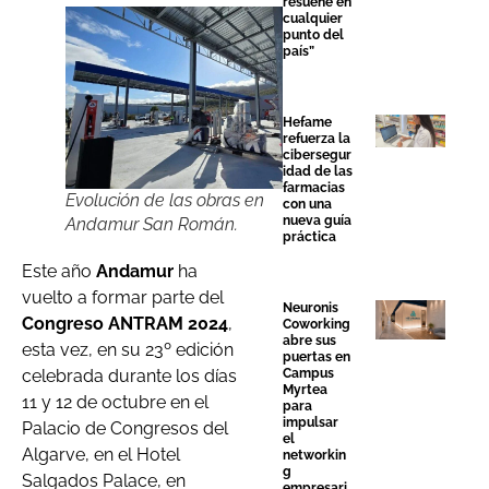
resuene en
cualquier
punto del
país”
Hefame
refuerza la
cibersegur
idad de las
farmacias
Evolución de las obras en
con una
nueva guía
Andamur San Román.
práctica
Este año
Andamur
ha
vuelto a formar parte del
Neuronis
Congreso ANTRAM 2024
,
Coworking
abre sus
esta vez, en su 23º edición
puertas en
Campus
celebrada durante los días
Myrtea
11 y 12 de octubre en el
para
impulsar
Palacio de Congresos del
el
Algarve, en el Hotel
networkin
g
Salgados Palace, en
empresari