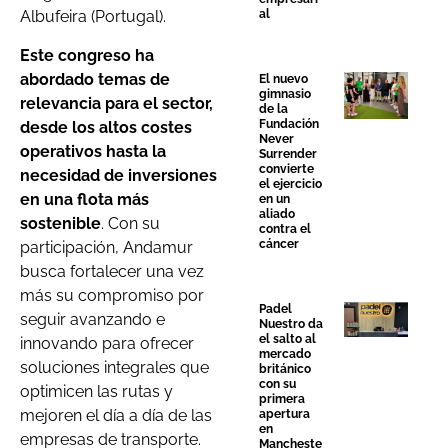
al
Albufeira (Portugal).
Este congreso ha
abordado temas de
El nuevo
gimnasio
relevancia para el sector,
de la
Fundación
desde los altos costes
Never
operativos hasta la
Surrender
convierte
necesidad de inversiones
el ejercicio
en una flota más
en un
aliado
sostenible
. Con su
contra el
cáncer
participación, Andamur
busca fortalecer una vez
más su compromiso por
Padel
seguir avanzando e
Nuestro da
el salto al
innovando para ofrecer
mercado
soluciones integrales que
británico
con su
optimicen las rutas y
primera
mejoren el día a día de las
apertura
en
empresas de transporte.
Mancheste