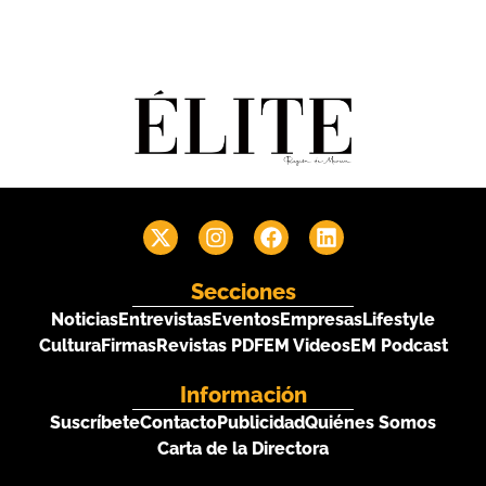
Secciones
Noticias
Entrevistas
Eventos
Empresas
Lifestyle
Cultura
Firmas
Revistas PDF
EM Videos
EM Podcast
Información
Suscríbete
Contacto
Publicidad
Quiénes Somos
Carta de la Directora