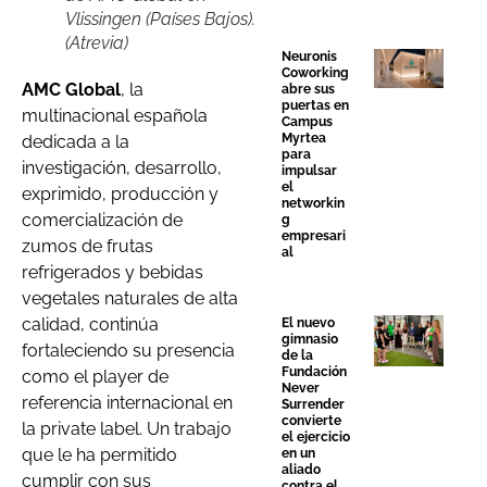
Vlissingen (Países Bajos).
(Atrevia)
Neuronis
Coworking
AMC Global
, la
abre sus
puertas en
multinacional española
Campus
Myrtea
dedicada a la
para
investigación, desarrollo,
impulsar
el
exprimido, producción y
networkin
comercialización de
g
empresari
zumos de frutas
al
refrigerados y bebidas
vegetales naturales de alta
calidad, continúa
El nuevo
gimnasio
fortaleciendo su presencia
de la
Fundación
como el player de
Never
referencia internacional en
Surrender
convierte
la private label. Un trabajo
el ejercicio
que le ha permitido
en un
aliado
cumplir con sus
contra el