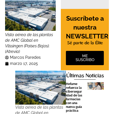
Suscríbete a
nuestra
NEWSLETTER
Vista aérea de las plantas
de AMC Global en
Sé parte de la Élite
Vlissingen (Países Bajos).
(Atrevia)
ME
Marcos Paredes
SUSCRIBO
marzo 17, 2025
Últimas Noticias
Hefame
refuerza la
cibersegur
idad de las
farmacias
con una
Vista aérea de las plantas
nueva guía
práctica
de AMC Global en