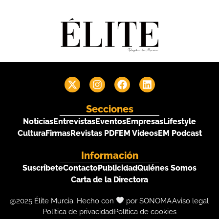
Secciones
Noticias
Entrevistas
Eventos
Empresas
Lifestyle
Cultura
Firmas
Revistas PDF
EM Videos
EM Podcast
Información
Suscríbete
Contacto
Publicidad
Quiénes Somos
Carta de la Directora
@2025 Élite Murcia. Hecho con
por SONOMA
Aviso legal
Política de privacidad
Política de cookies