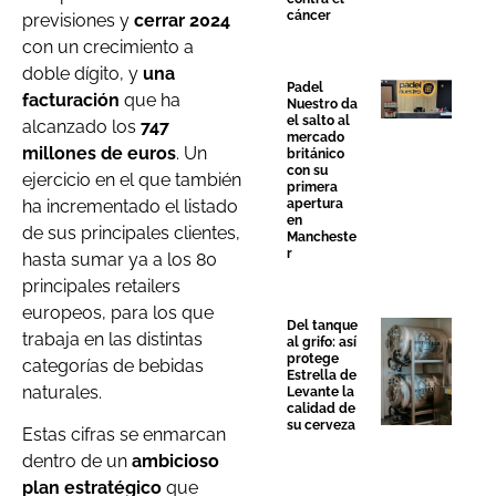
cáncer
previsiones y
cerrar 2024
con un crecimiento a
doble dígito, y
una
Padel
facturación
que ha
Nuestro da
el salto al
alcanzado los
747
mercado
millones de euros
. Un
británico
con su
ejercicio en el que también
primera
ha incrementado el listado
apertura
en
de sus principales clientes,
Mancheste
r
hasta sumar ya a los 80
principales retailers
europeos, para los que
Del tanque
trabaja en las distintas
al grifo: así
protege
categorías de bebidas
Estrella de
naturales.
Levante la
calidad de
su cerveza
Estas cifras se enmarcan
dentro de un
ambicioso
plan estratégico
que