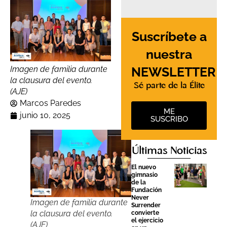
Suscríbete a
nuestra
NEWSLETTER
Imagen de familia durante
la clausura del evento.
Sé parte de la Élite
(AJE)
Marcos Paredes
ME
junio 10, 2025
SUSCRIBO
Últimas Noticias
El nuevo
gimnasio
de la
Fundación
Never
Imagen de familia durante
Surrender
la clausura del evento.
convierte
el ejercicio
(AJE)