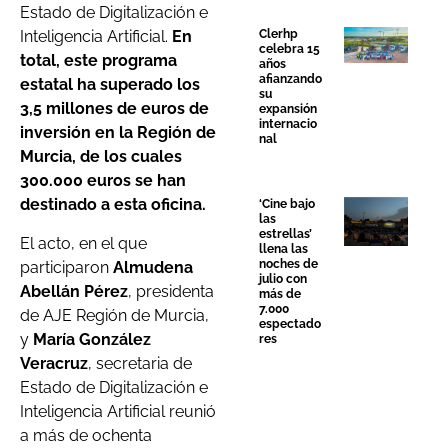
Estado de Digitalización e
Clerhp
Inteligencia Artificial.
En
celebra 15
total, este programa
años
afianzando
estatal ha superado los
su
3,5 millones de euros de
expansión
internacio
inversión en la Región de
nal
Murcia, de los cuales
300.000 euros se han
destinado a esta oficina.
‘Cine bajo
las
estrellas’
El acto, en el que
llena las
noches de
participaron
Almudena
julio con
Abellán Pérez
, presidenta
más de
7.000
de AJE Región de Murcia,
espectado
y
María González
res
Veracruz
, secretaria de
Estado de Digitalización e
Inteligencia Artificial reunió
a más de ochenta