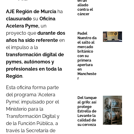
en un
aliado
contra el
AJE Región de Murcia
ha
cáncer
clausurado
su
Oficina
Acelera Pyme,
un
proyecto que
durante dos
Padel
Nuestro da
años ha sido referente
en
el salto al
el impulso a la
mercado
británico
transformación digital de
con su
primera
pymes, autónomos y
apertura
profesionales en toda la
en
Mancheste
Región
.
r
Esta oficina forma parte
del programa ‘Acelera
Del tanque
Pyme’, impulsado por el
al grifo: así
protege
Ministerio para la
Estrella de
Transformación Digital y
Levante la
calidad de
de la Función Pública, a
su cerveza
través la Secretaría de