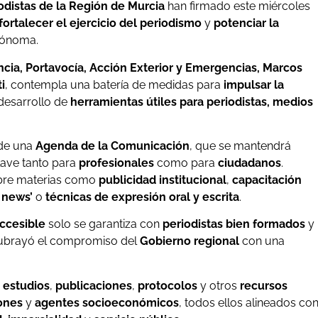
iodistas de la Región de Murcia
han firmado este miércoles
fortalecer el ejercicio del periodismo
y
potenciar la
tónoma.
cia, Portavocía, Acción Exterior y Emergencias, Marcos
i
, contempla una batería de medidas para
impulsar la
 desarrollo de
herramientas útiles para periodistas, medios
 de una
Agenda de la Comunicación
, que se mantendrá
ave tanto para
profesionales
como para
ciudadanos
.
re materias como
publicidad institucional
,
capacitación
 news’
o
técnicas de expresión oral y escrita
.
accesible
solo se garantiza con
periodistas bien formados
y
subrayó el compromiso del
Gobierno regional
con una
e
estudios
,
publicaciones
,
protocolos
y otros
recursos
iones
y
agentes socioeconómicos
, todos ellos alineados co