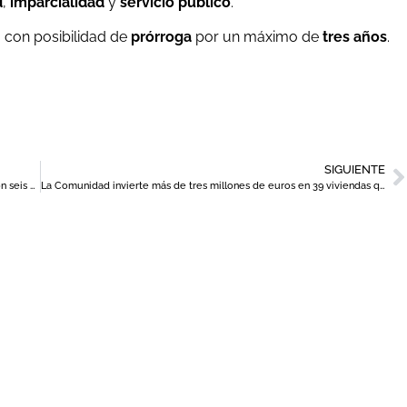
d
,
imparcialidad
y
servicio público
.
, con posibilidad de
prórroga
por un máximo de
tres años
.
SIGUIENTE
Nueva programación expositiva para Las Bóvedas del Almudí con seis artistas emergentes
La Comunidad invierte más de tres millones de euros en 39 viviendas que cede a 15 municipios para alquiler asequible