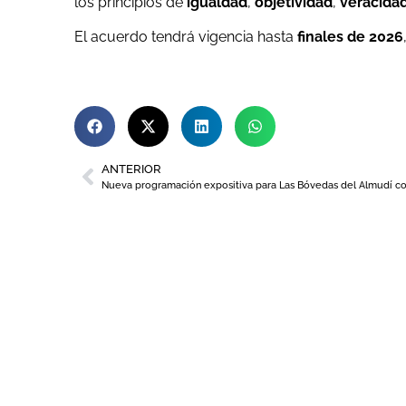
los principios de
igualdad
,
objetividad
,
veracida
El acuerdo tendrá vigencia hasta
finales de 2026
ANTERIOR