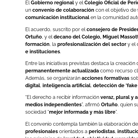
El
Gobierno regional
y el
Colegio Oficial de Per
un
convenio de colaboración
con el objetivo de
comunicación institucional
en la comunidad au
El acuerdo, suscrito por el
consejero de Presiden
Ortuño
, y el
decano del Colegio, Miguel Massott
formación
, la
profesionalización del sector
y el
e instituciones
.
Entre las iniciativas previstas destaca la creación
permanentemente actualizada
como recurso cl
Además, se organizarán
acciones formativas
sob
digital
,
inteligencia artificial
,
detección de ‘fake
“El derecho a recibir información
veraz, plural y 
medios independientes
”, afirmó
Ortuño
, quien 
sociedad “
mejor informada y más libre
”.
El convenio contempla también la elaboración d
profesionales
orientados a
periodistas
,
instituc