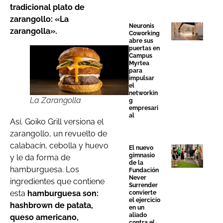
tradicional plato de
zarangollo: «La
Neuronis
zarangolla».
Coworking
abre sus
puertas en
Campus
Myrtea
para
impulsar
el
networkin
La Zarangolla
g
empresari
al
Así, Goiko Grill versiona el
zarangollo, un revuelto de
calabacín, cebolla y huevo
El nuevo
gimnasio
y le da forma de
de la
hamburguesa. Los
Fundación
Never
ingredientes que contiene
Surrender
esta
hamburguesa son:
convierte
el ejercicio
hashbrown de patata,
en un
aliado
queso americano,
contra el