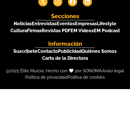
Secciones
Noticias
Entrevistas
Eventos
Empresas
Lifestyle
Cultura
Firmas
Revistas PDF
EM Videos
EM Podcast
Información
Suscríbete
Contacto
Publicidad
Quiénes Somos
Carta de la Directora
@2025 Élite Murcia. Hecho con
por SONOMA
Aviso legal
Política de privacidad
Política de cookies