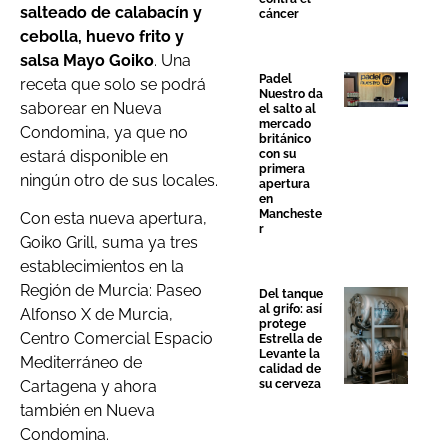
salteado de calabacín y
cáncer
cebolla, huevo frito y
salsa Mayo Goiko
. Una
Padel
receta que solo se podrá
Nuestro da
saborear en Nueva
el salto al
mercado
Condomina, ya que no
británico
estará disponible en
con su
primera
ningún otro de sus locales.
apertura
en
Mancheste
Con esta nueva apertura,
r
Goiko Grill, suma ya tres
establecimientos en la
Región de Murcia: Paseo
Del tanque
al grifo: así
Alfonso X de Murcia,
protege
Centro Comercial Espacio
Estrella de
Levante la
Mediterráneo de
calidad de
Cartagena y ahora
su cerveza
también en Nueva
Condomina.