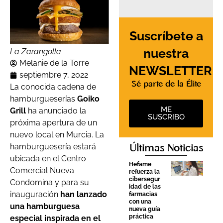
Suscríbete a
nuestra
La Zarangolla
Melanie de la Torre
NEWSLETTER
septiembre 7, 2022
Sé parte de la Élite
La conocida cadena de
hamburgueserías
Goiko
ME
Grill
ha anunciado la
SUSCRIBO
próxima apertura de un
nuevo local en Murcia. La
hamburguesería estará
Últimas Noticias
ubicada en el Centro
Hefame
Comercial Nueva
refuerza la
cibersegur
Condomina y para su
idad de las
inauguración
han lanzado
farmacias
con una
una hamburguesa
nueva guía
práctica
especial inspirada en el