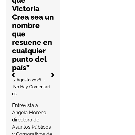
que
con una
Victoria
nueva guía
Crea sea un
práctica
nombre
6 Agosto 2026
que
No Hay Comentari
resuene en
Os
l
cualquier
La cooperativa
punto del
elabora un
país”
decálogo de
O
buenas prácticas
7 Agosto 2026
para ayudar a las
No Hay Comentari
farmacias a
Os
proteger…
a
Entrevista a
s
Ángela Moreno,
Leer más
c
directora de
Asuntos Públicos
y Corporativos de