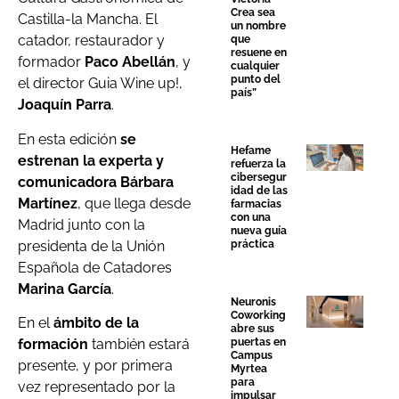
Crea sea
Castilla-la Mancha. El
un nombre
catador, restaurador y
que
resuene en
formador
Paco Abellán
, y
cualquier
punto del
el director Guia Wine up!,
país”
Joaquín Parra
.
En esta edición
se
Hefame
estrenan la experta y
refuerza la
cibersegur
comunicadora Bárbara
idad de las
Martínez
, que llega desde
farmacias
con una
Madrid junto con la
nueva guía
presidenta de la Unión
práctica
Española de Catadores
Marina García
.
Neuronis
Coworking
En el
ámbito de la
abre sus
puertas en
formación
también estará
Campus
presente, y por primera
Myrtea
para
vez representado por la
impulsar