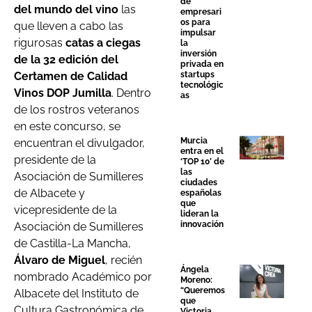
de
del mundo del vino
las
empresari
os para
que lleven a cabo las
impulsar
rigurosas
catas a ciegas
la
inversión
de la 32 edición del
privada en
startups
Certamen de Calidad
tecnológic
Vinos DOP Jumilla
. Dentro
as
de los rostros veteranos
en este concurso, se
Murcia
encuentran el divulgador,
entra en el
presidente de la
‘TOP 10’ de
las
Asociación de Sumilleres
ciudades
de Albacete y
españolas
que
vicepresidente de la
lideran la
innovación
Asociación de Sumilleres
de Castilla-La Mancha,
Álvaro de Miguel
, recién
Ángela
nombrado Académico por
Moreno:
“Queremos
Albacete del Instituto de
que
Cultura Gastronómica de
Victoria