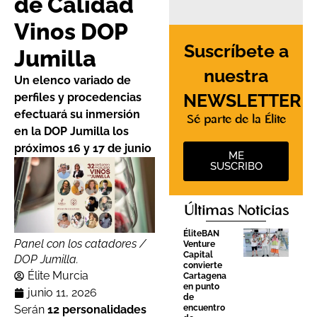
de Calidad
Vinos DOP
Suscríbete a
Jumilla
nuestra
Un elenco variado de
NEWSLETTER
perfiles y procedencias
efectuará su inmersión
Sé parte de la Élite
en la DOP Jumilla los
próximos 16 y 17 de junio
ME
SUSCRIBO
Últimas Noticias
ÉliteBAN
Panel con los catadores /
Venture
Capital
DOP Jumilla.
convierte
Élite Murcia
Cartagena
en punto
junio 11, 2026
de
encuentro
Serán
12 personalidades