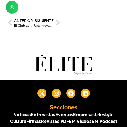
ANTERIOR
SIGUIENTE
El Club de Marketing de la Región y Havas Media celebran un encuentro exclusivo centrado en la estrategia de marca
Una nueva edición de ‘Tempus Fortuna’ pondrá en valor la cultura, las tradiciones y la gastronomía del municipio
Secciones
Noticias
Entrevistas
Eventos
Empresas
Lifestyle
Cultura
Firmas
Revistas PDF
EM Videos
EM Podcast