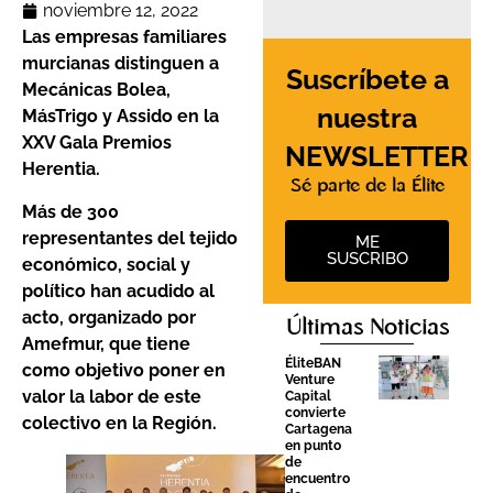
noviembre 12, 2022
Las empresas familiares
murcianas distinguen a
Suscríbete a
Mecánicas Bolea,
nuestra
MásTrigo y Assido en la
XXV Gala Premios
NEWSLETTER
Herentia.
Sé parte de la Élite
Más de 300
representantes del tejido
ME
SUSCRIBO
económico, social y
político han acudido al
acto, organizado por
Últimas Noticias
Amefmur, que tiene
ÉliteBAN
como objetivo poner en
Venture
valor la labor de este
Capital
convierte
colectivo en la Región.
Cartagena
en punto
de
encuentro