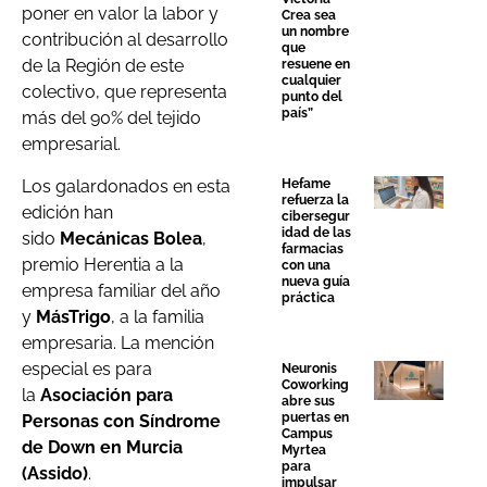
poner en valor la labor y
Crea sea
un nombre
contribución al desarrollo
que
de la Región de este
resuene en
cualquier
colectivo, que representa
punto del
país”
más del 90% del tejido
empresarial.
Los galardonados en esta
Hefame
refuerza la
edición han
cibersegur
idad de las
sido
Mecánicas Bolea
,
farmacias
premio Herentia a la
con una
nueva guía
empresa familiar del año
práctica
y
MásTrigo
, a la familia
empresaria. La mención
especial es para
Neuronis
Coworking
la
Asociación para
abre sus
puertas en
Personas con Síndrome
Campus
de Down en Murcia
Myrtea
para
(Assido)
.
impulsar