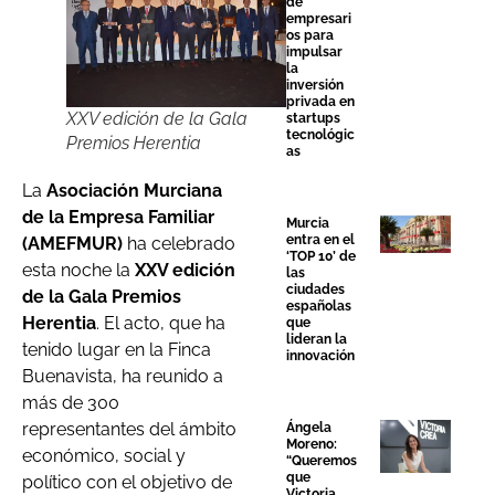
de
empresari
os para
impulsar
la
inversión
privada en
XXV edición de la Gala
startups
tecnológic
Premios Herentia
as
La
Asociación Murciana
de la Empresa Familiar
Murcia
entra en el
(AMEFMUR)
ha celebrado
‘TOP 10’ de
esta noche la
XXV edición
las
ciudades
de la Gala Premios
españolas
Herentia
. El acto, que ha
que
lideran la
tenido lugar en la Finca
innovación
Buenavista, ha reunido a
más de 300
representantes del ámbito
Ángela
Moreno:
económico, social y
“Queremos
que
político con el objetivo de
Victoria