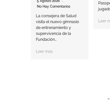
5 Agosto 2026
Passpor
ntará con
No Hay Comentarios
jugado
36
La consejera de Salud
Leer m
visita el nuevo gimnasio
de entrenamiento y
supervivencia de la
Fundación…
Leer más