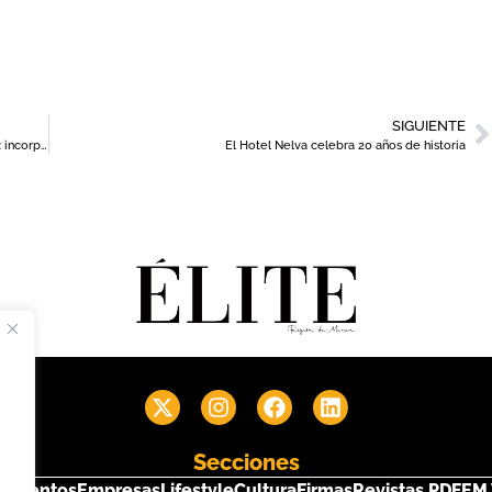
SIGUIENTE
López Miras anuncia remodelaciones en su equipo de Gobierno: incorpora a Joaquín Buendía en Agricultura y a Isabel Ayala en Salud
El Hotel Nelva celebra 20 años de historia
Secciones
s
Eventos
Empresas
Lifestyle
Cultura
Firmas
Revistas PDF
EM 