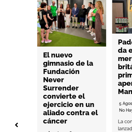
Pade
da e
g abre
El nuevo
mer
as en
gimnasio de la
brit
Myrtea
Fundación
pri
lsar el
Never
aper
ng
Surrender
Man
ial
convierte el
ejercicio en un
5 Agos
No Hay
aliado contra el
rios
cáncer
La com
working,
lanzad
nales de