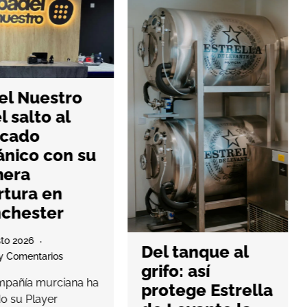
l Nuestro
l salto al
cado
ánico con su
mera
tura en
chester
to 2026
Del tanque al
 Comentarios
grifo: así
pañía murciana ha
protege Estrella
o su Player