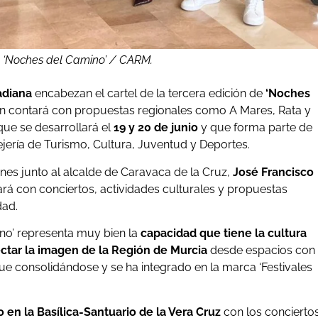
e ‘Noches del Camino’ / CARM.
adiana
encabezan el cartel de la tercera edición de
‘Noches
én contará con propuestas regionales como A Mares, Rata y
que se desarrollará el
19 y 20 de junio
y que forma parte de
ejería de Turismo, Cultura, Juventud y Deportes.
rnes junto al alcalde de Caravaca de la Cruz,
José Francisco
tará con conciertos, actividades culturales y propuestas
dad.
ino’ representa muy bien la
capacidad que tiene la cultura
yectar la imagen de la Región de Murcia
desde espacios con
ue consolidándose y se ha integrado en la marca ‘Festivales
o en la Basílica-Santuario de la Vera Cruz
con los concierto