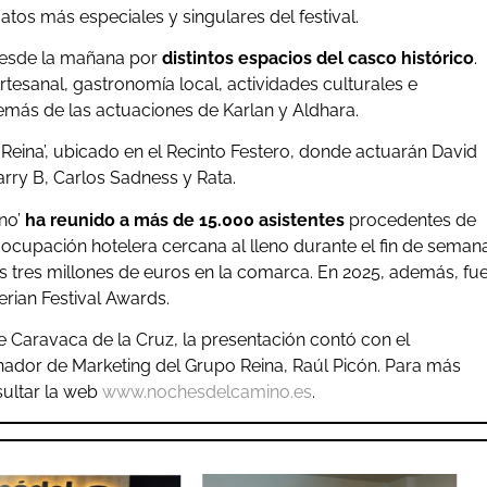
tos más especiales y singulares del festival.
 desde la mañana por
distintos espacios del casco histórico
.
tesanal, gastronomía local, actividades culturales e
además de las actuaciones de Karlan y Aldhara.
Reina’, ubicado en el Recinto Festero, donde actuarán David
arry B, Carlos Sadness y Rata.
no’
ha reunido a más de 15.000 asistentes
procedentes de
ocupación hotelera cercana al lleno durante el fin de seman
os tres millones de euros en la comarca. En 2025, además, fu
rian Festival Awards.
e Caravaca de la Cruz, la presentación contó con el
dinador de Marketing del Grupo Reina, Raúl Picón. Para más
ultar la web
www.nochesdelcamino.es
.