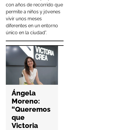
con años de recorrido que
permite a niños y jóvenes
vivir unos meses
diferentes en un entorno
único en la ciudad”.
Hefame
refuerza la
Ángela
ciberseguri
Moreno:
dad de las
“Queremos
farmacias
que
con una
Victoria
nueva guía