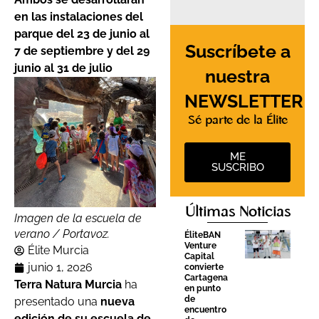
en las instalaciones del
parque del 23 de junio al
Suscríbete a
7 de septiembre y del 29
junio al 31 de julio
nuestra
NEWSLETTER
Sé parte de la Élite
ME
SUSCRIBO
Últimas Noticias
Imagen de la escuela de
verano / Portavoz.
ÉliteBAN
Venture
Élite Murcia
Capital
junio 1, 2026
convierte
Cartagena
Terra Natura Murcia
ha
en punto
de
presentado una
nueva
encuentro
edición de su escuela de