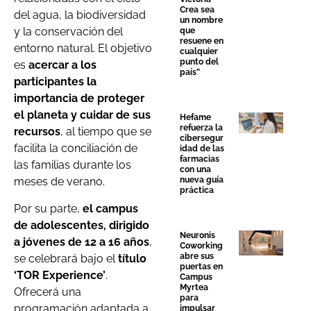
Crea sea
del agua, la biodiversidad
un nombre
y la conservación del
que
resuene en
entorno natural. El objetivo
cualquier
punto del
es
acercar a los
país”
participantes la
importancia de proteger
el planeta y cuidar de sus
Hefame
refuerza la
recursos
, al tiempo que se
cibersegur
facilita la conciliación de
idad de las
farmacias
las familias durante los
con una
nueva guía
meses de verano.
práctica
Por su parte,
el campus
de adolescentes, dirigido
Neuronis
a jóvenes de 12 a 16 años
,
Coworking
abre sus
se celebrará bajo el
título
puertas en
‘TOR Experience’
.
Campus
Myrtea
Ofrecerá una
para
programación adaptada a
impulsar