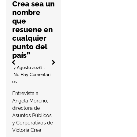
Crea sea un
práctica
nombre
6 Agosto 2026
que
No Hay Comentari
resuene en
Os
l
cualquier
La cooperativa
punto del
elabora un
país”
decálogo de
O
buenas prácticas
7 Agosto 2026
para ayudar a las
No Hay Comentari
farmacias a
Os
proteger…
a
Entrevista a
s
Ángela Moreno,
Leer más
c
directora de
Asuntos Públicos
y Corporativos de
Victoria Crea