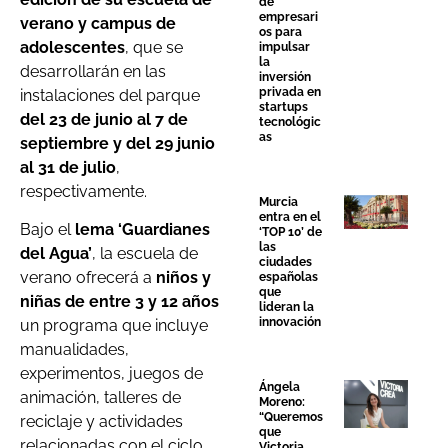
de
empresari
verano y campus de
os para
adolescentes
, que se
impulsar
la
desarrollarán en las
inversión
privada en
instalaciones del parque
startups
del 23 de junio al 7 de
tecnológic
as
septiembre y del 29 junio
al 31 de julio
,
respectivamente.
Murcia
entra en el
Bajo el
lema ‘Guardianes
‘TOP 10’ de
las
del Agua’
, la escuela de
ciudades
verano ofrecerá a
niños y
españolas
que
niñas de entre 3 y 12 años
lideran la
innovación
un programa que incluye
manualidades,
experimentos, juegos de
Ángela
animación, talleres de
Moreno:
“Queremos
reciclaje y actividades
que
relacionadas con el ciclo
Victoria