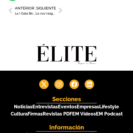
ANTERIOR
SIGUIENTE
La I Gala Benéfica ‘Respira la Vida’ reúne a más de 600 personas en El Batel
La voz rasgada de Dani Fernández llega el próximo sábado a Murcia
Secciones
Noticias
Entrevistas
Eventos
Empresas
Lifestyle
Cultura
Firmas
Revistas PDF
EM Videos
EM Podcast
Información