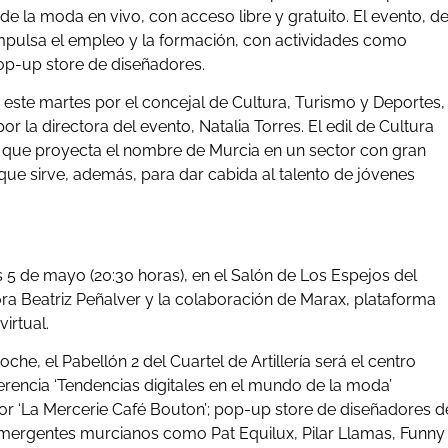
de la moda en vivo, con acceso libre y gratuito. El evento, d
, impulsa el empleo y la formación, con actividades como
pop-up store de diseñadores.
este martes por el concejal de Cultura, Turismo y Deportes,
la directora del evento, Natalia Torres. El edil de Cultura
a que proyecta el nombre de Murcia en un sector con gran
que sirve, además, para dar cabida al talento de jóvenes
 5 de mayo (20:30 horas), en el Salón de Los Espejos del
ora Beatriz Peñalver y la colaboración de Marax, plataforma
irtual.
e, el Pabellón 2 del Cuartel de Artillería será el centro
rencia ‘Tendencias digitales en el mundo de la moda’
or ‘La Mercerie Café Bouton’; pop-up store de diseñadores d
emergentes murcianos como Pat Equilux, Pilar Llamas, Funny