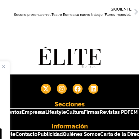
SIGUIENTE
Second presenta en el Teatro Romea su nuevo trabajo: ‘Flores imposibles’
Secciones
s
Eventos
Empresas
Lifestyle
Cultura
Firmas
Revistas PDF
EM 
Información
críbete
Contacto
Publicidad
Quiénes Somos
Carta de la Dire