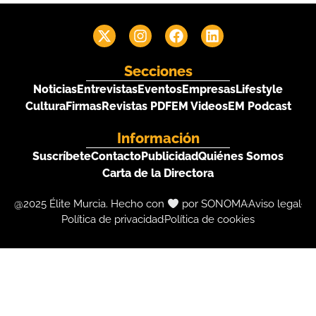
Secciones
Noticias
Entrevistas
Eventos
Empresas
Lifestyle
Cultura
Firmas
Revistas PDF
EM Videos
EM Podcast
Información
Suscríbete
Contacto
Publicidad
Quiénes Somos
Carta de la Directora
@2025 Élite Murcia. Hecho con
por SONOMA
Aviso legal
Política de privacidad
Política de cookies