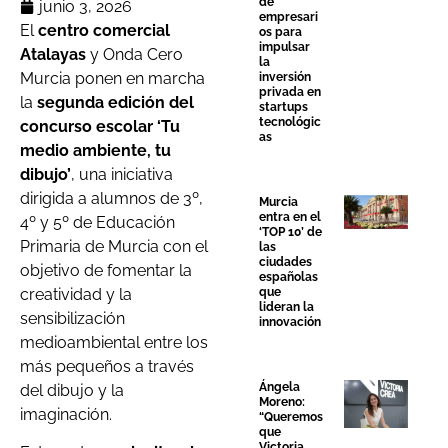
de
junio 3, 2026
empresari
El
centro comercial
os para
impulsar
Atalayas
y Onda Cero
la
Murcia ponen en marcha
inversión
privada en
la
segunda edición del
startups
tecnológic
concurso escolar ‘Tu
as
medio ambiente, tu
dibujo’
, una iniciativa
dirigida a alumnos de 3º,
Murcia
entra en el
4º y 5º de Educación
‘TOP 10’ de
Primaria de Murcia con el
las
ciudades
objetivo de fomentar la
españolas
creatividad y la
que
lideran la
sensibilización
innovación
medioambiental entre los
más pequeños a través
Ángela
del dibujo y la
Moreno:
imaginación.
“Queremos
que
Victoria