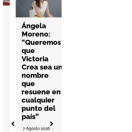
Hefame
refuerza la
Ángela
ciberseguri
Moreno:
dad de las
“Queremos
farmacias
que
con una
Victoria
nueva guía
Crea sea un
práctica
nombre
6 Agosto 2026
que
No Hay Comentari
resuene en
Os
l
cualquier
La cooperativa
punto del
elabora un
país”
decálogo de
O
buenas prácticas
7 Agosto 2026