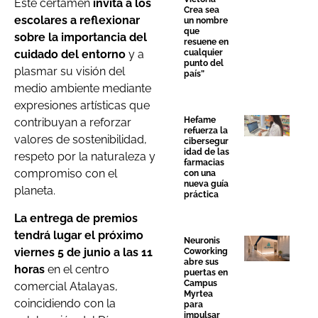
Este certamen
invita a los
Crea sea
escolares a reflexionar
un nombre
que
sobre la importancia del
resuene en
cualquier
cuidado del entorno
y a
punto del
plasmar su visión del
país”
medio ambiente mediante
expresiones artísticas que
Hefame
contribuyan a reforzar
refuerza la
valores de sostenibilidad,
cibersegur
idad de las
respeto por la naturaleza y
farmacias
compromiso con el
con una
nueva guía
planeta.
práctica
La entrega de premios
tendrá lugar el próximo
Neuronis
viernes 5 de junio a las 11
Coworking
abre sus
horas
en el centro
puertas en
Campus
comercial Atalayas,
Myrtea
coincidiendo con la
para
impulsar