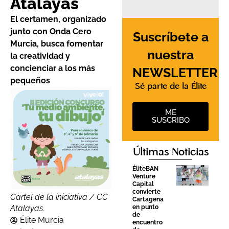
Atalayas
El certamen, organizado
junto con Onda Cero
Suscríbete a
Murcia, busca fomentar
nuestra
la creatividad y
concienciar a los más
NEWSLETTER
pequeños
Sé parte de la Élite
ME
SUSCRIBO
Últimas Noticias
ÉliteBAN
Venture
Capital
convierte
Cartel de la iniciativa / CC
Cartagena
Atalayas.
en punto
de
Élite Murcia
encuentro