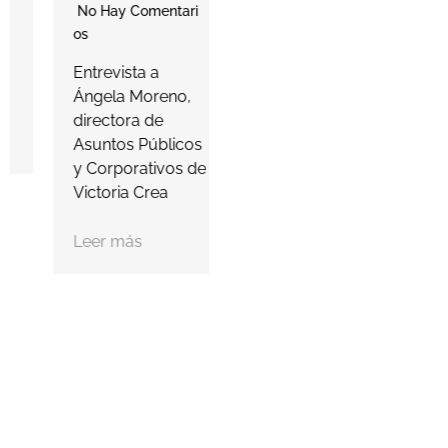
para ayudar a las
No Hay Comentari
farmacias a
Os
proteger…
a
Entrevista a
s
Ángela Moreno,
Leer más
c
directora de
Asuntos Públicos
y Corporativos de
Victoria Crea
Leer más