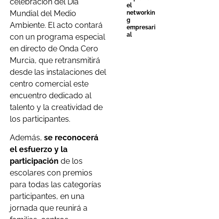
celebración del Día
el
Mundial del Medio
networkin
g
Ambiente. El acto contará
empresari
al
con un programa especial
en directo de Onda Cero
Murcia, que retransmitirá
desde las instalaciones del
centro comercial este
encuentro dedicado al
talento y la creatividad de
los participantes.
Además,
se reconocerá
el esfuerzo y la
participación
de los
escolares con premios
para todas las categorías
participantes, en una
jornada que reunirá a