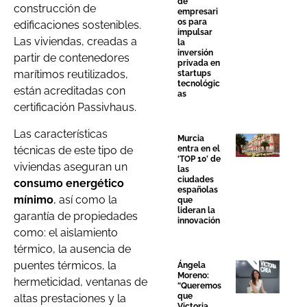
de
construcción de
empresari
os para
edificaciones sostenibles.
impulsar
Las viviendas, creadas a
la
inversión
partir de contenedores
privada en
marítimos reutilizados,
startups
tecnológic
están acreditadas con
as
certificación Passivhaus.
Las características
Murcia
técnicas de este tipo de
entra en el
‘TOP 10’ de
viviendas aseguran un
las
ciudades
consumo energético
españolas
mínimo
, así como la
que
lideran la
garantía de propiedades
innovación
como: el aislamiento
térmico, la ausencia de
puentes térmicos, la
Ángela
Moreno:
hermeticidad, ventanas de
“Queremos
que
altas prestaciones y la
Victoria