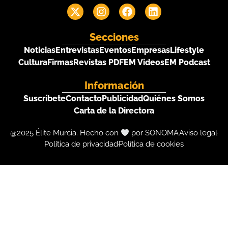
Secciones
Noticias
Entrevistas
Eventos
Empresas
Lifestyle
Cultura
Firmas
Revistas PDF
EM Videos
EM Podcast
Información
Suscríbete
Contacto
Publicidad
Quiénes Somos
Carta de la Directora
@2025 Élite Murcia. Hecho con
por SONOMA
Aviso legal
Política de privacidad
Política de cookies