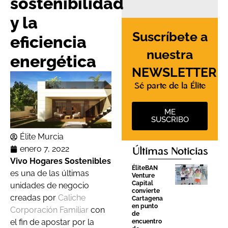
sostenibilidad
y la
Suscríbete a
eficiencia
nuestra
energética
NEWSLETTER
Sé parte de la Élite
ME
SUSCRIBO
Élite Murcia
enero 7, 2022
Últimas Noticias
Vivo Hogares Sostenibles
ÉliteBAN
es una de las últimas
Venture
Capital
unidades de negocio
convierte
creadas por
Caliche
Cartagena
en punto
Corporación Familiar
con
de
el fin de apostar por la
encuentro