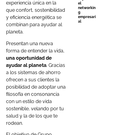
experiencia única en la
el
networkin
que confort, sostenibilidad
g
y eficiencia energética se
empresari
al
combinan para ayudar al
planeta.
Presentan una nueva
forma de entender la vida,
una oportunidad de
ayudar al planeta
. Gracias
a los sistemas de ahorro
ofrecen a sus clientes la
posibilidad de adoptar una
filosofía en consonancia
con un estilo de vida
sostenible, velando por tu
salud y la de los que te
rodean.
El objetivo de Grupo