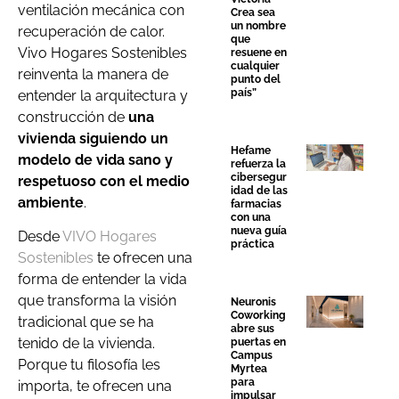
ventilación mecánica con
Crea sea
un nombre
recuperación de calor.
que
Vivo Hogares Sostenibles
resuene en
cualquier
reinventa la manera de
punto del
país”
entender la arquitectura y
construcción de
una
vivienda siguiendo un
Hefame
modelo de vida sano y
refuerza la
cibersegur
respetuoso con el medio
idad de las
ambiente
.
farmacias
con una
nueva guía
Desde
VIVO Hogares
práctica
Sostenibles
te ofrecen una
forma de entender la vida
que transforma la visión
Neuronis
Coworking
tradicional que se ha
abre sus
tenido de la vivienda.
puertas en
Campus
Porque tu filosofía les
Myrtea
para
importa, te ofrecen una
impulsar