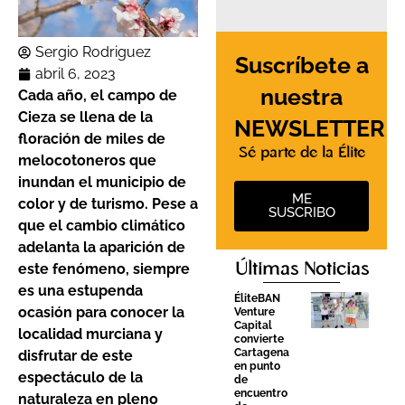
Sergio Rodriguez
Suscríbete a
abril 6, 2023
nuestra
Cada año, el campo de
Cieza se llena de la
NEWSLETTER
floración de miles de
Sé parte de la Élite
melocotoneros que
inundan el municipio de
ME
color y de turismo. Pese a
SUSCRIBO
que el cambio climático
adelanta la aparición de
Últimas Noticias
este fenómeno, siempre
es una estupenda
ÉliteBAN
ocasión para conocer la
Venture
Capital
localidad murciana y
convierte
Cartagena
disfrutar de este
en punto
espectáculo de la
de
encuentro
naturaleza en pleno