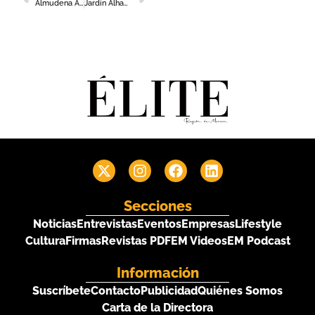
Almudena Abellán, nueva presidenta de AJE Región de Murcia
Jardín Alhambra regresa a Murcia con la mejor programación gastronómica y cultural
Secciones
Noticias
Entrevistas
Eventos
Empresas
Lifestyle
Cultura
Firmas
Revistas PDF
EM Videos
EM Podcast
Información
Suscríbete
Contacto
Publicidad
Quiénes Somos
Carta de la Directora