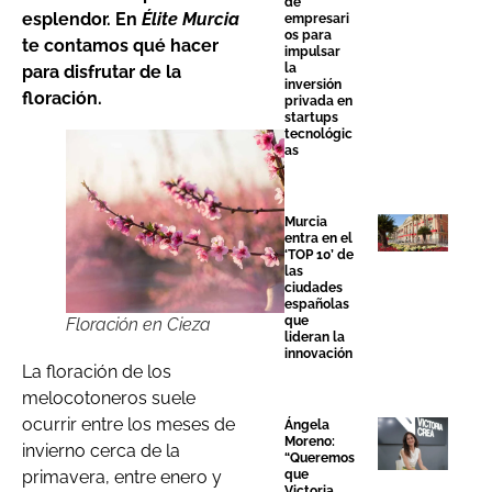
de
esplendor. En
Élite Murcia
empresari
os para
te contamos qué hacer
impulsar
la
para disfrutar de la
inversión
floración.
privada en
startups
tecnológic
as
Murcia
entra en el
‘TOP 10’ de
las
ciudades
españolas
que
Floración en Cieza
lideran la
innovación
La floración de los
melocotoneros suele
ocurrir entre los meses de
Ángela
Moreno:
invierno cerca de la
“Queremos
que
primavera, entre enero y
Victoria