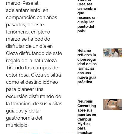
marzo. Pese al
Crea sea
un nombre
adelantamiento, en
que
comparación con años
resuene en
cualquier
pasados, de este
punto del
país”
fenómeno, en pleno
marzo se ha podido
disfrutar de un día en
Hefame
Cieza disfrutando de este
refuerza la
cibersegur
regalo de la naturaleza.
idad de las
Tiñendo los campos de
farmacias
con una
color rosa, Cieza se sitúa
nueva guía
como el destino idóneo
práctica
para planear una
excursión disfrutando de
Neuronis
la floración, de sus visitas
Coworking
guiadas y de la
abre sus
puertas en
gastronomía del
Campus
Myrtea
municipio.
para
impulsar