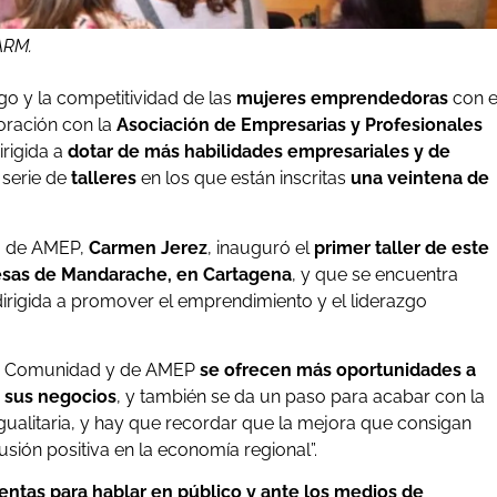
CARM.
zgo y la competitividad de las
mujeres emprendedoras
con e
oración con la
Asociación de Empresarias y Profesionales
dirigida a
dotar de más habilidades empresariales y de
 serie de
talleres
en los que están inscritas
una veintena de
ta de AMEP,
Carmen Jerez
, inauguró el
primer taller de este
esas de Mandarache, en Cartagena
, y que se encuentra
, dirigida a promover el emprendimiento y el liderazgo
 la Comunidad y de AMEP
se ofrecen más oportunidades a
r sus negocios
, y también se da un paso para acabar con la
ualitaria, y hay que recordar que la mejora que consigan
ión positiva en la economía regional”.
ientas para hablar en público y ante los medios de