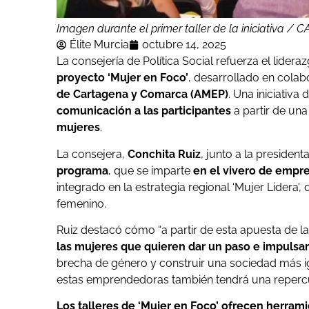
Imagen durante el primer taller de la iniciativa / 
Élite Murcia
octubre 14, 2025
La consejería de Política Social refuerza el lidera
proyecto ‘Mujer en Foco’
, desarrollado en colab
de Cartagena y Comarca (AMEP)
. Una iniciativa 
comunicación a las participantes
a partir de una
mujeres
.
La consejera,
Conchita Ruiz
, junto a la presiden
programa
, que se imparte
en el vivero de empr
integrado en la estrategia regional ‘Mujer Lidera’
femenino.
Ruiz destacó cómo “a partir de esta apuesta de
las mujeres que quieren dar un paso e impulsa
brecha de género y construir una sociedad más ig
estas emprendedoras también tendrá una repercus
Los talleres de ‘Mujer en Foco’ ofrecen herram