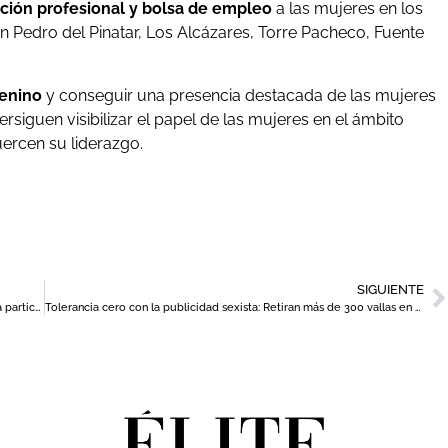
ción profesional y bolsa de empleo
a las mujeres en los
n Pedro del Pinatar, Los Alcázares, Torre Pacheco, Fuente
menino
y conseguir una presencia destacada de las mujeres
rsiguen visibilizar el papel de las mujeres en el ámbito
ercen su liderazgo.
SIGUIENTE
Vuelve a Murcia la Feria de Otoño del Comercio Minorista con la participación de 30 establecimientos
Tolerancia cero con la publicidad sexista: Retiran más de 300 vallas en Murcia