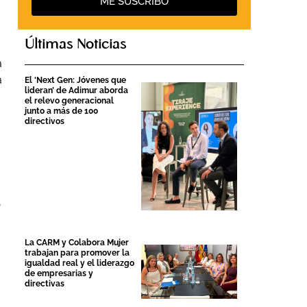
ME SUSCRIBO
Últimas Noticias
a
a
El ‘Next Gen: Jóvenes que
lideran’ de Adimur aborda
el relevo generacional
junto a más de 100
directivos
,
La CARM y Colabora Mujer
trabajan para promover la
igualdad real y el liderazgo
de empresarias y
directivas