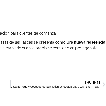
ción para clientes de confianza.
rasas de las Tascas se presenta como una
nueva referencia
e la carne de crianza propia se convierte en protagonista.
SIGUIENTE
Casa Borrego y Colmado de San Julián ‘se cuelan’ entre los 41 nominados a mejores aperturas de 2024 en los TheFork Awards