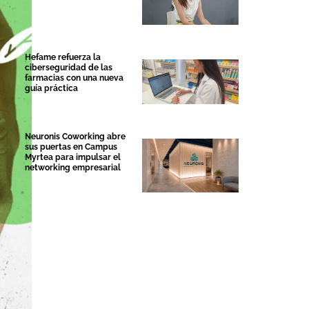
Hefame refuerza la
ciberseguridad de las
farmacias con una nueva
guía práctica
Neuronis Coworking abre
sus puertas en Campus
Myrtea para impulsar el
networking empresarial