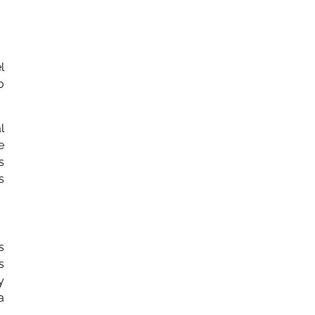
l
o
l
e
s
s
s
s
y
a