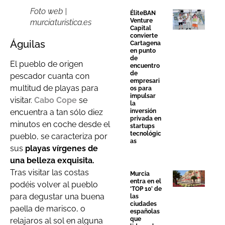
Foto web |
ÉliteBAN
Venture
murciaturistica.es
Capital
convierte
Águilas
Cartagena
en punto
de
El pueblo de origen
encuentro
de
pescador cuanta con
empresari
multitud de playas para
os para
impulsar
visitar.
Cabo Cope
se
la
inversión
encuentra a tan sólo diez
privada en
minutos en coche desde el
startups
tecnológic
pueblo, se caracteriza por
as
sus
playas vírgenes de
una belleza exquisita.
Tras visitar las costas
Murcia
entra en el
podéis volver al pueblo
‘TOP 10’ de
para degustar una buena
las
ciudades
paella de marisco, o
españolas
que
relajaros al sol en alguna