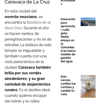
actividade
Caravaca de La Cruz
s
En esta ciudad del
noreste murciano,
se
Innovación
encuentra la
Basílica de la
para
aprovecha
Vera Cruz
.
Durante el año
r cada
se hacen cientos de
gota:
Veolia
peregrinaciones y no es de
ensaya en
la
extrañar. La belleza de este
Comunida
templo es inigualable y
d un nuevo
modelo de
también cuenta con una
gestión
vista panorámica de la
del agua
ciudad.
Caravaca también
brilla por sus verdes
Este
alrededores, y su gran
verano,
cambia tus
variedad de
alojamientos
cortinas y
rurales.
Es el destino ideal
cambia tu
casa
cuando quieres escapar
del estrés y la rutina.