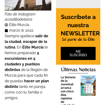
Foto de Instagram
Suscríbete a
@castillodelorca
nuestra
Élite Murcia
marzo 8, 2022
NEWSLETTER
Siempre apetece
salir de
Sé parte de la Élite
la ciudad, escapar de la
rutina
. En
Élite Murcia
te
ME
hemos preparado
5
SUSCRIBO
excursiones en 5
ciudades y pueblos
distintos
de la Región de
Últimas Noticias
Murcia para que cada fin
La Semana
de puedas
hacer un plan
de la
Juventud
distinto
tanto en pareja,
arranca
con cinco
como con tu familia o
días
amigos.
repletos
de