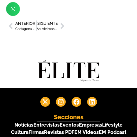
ANTERIOR
SIGUIENTE
Cartagena encabeza la construcción de la planta Repsol de biocombustibles
Así vivimos Élite Murcia Mujer 2022
Secciones
Noticias
Entrevistas
Eventos
Empresas
Lifestyle
Cultura
Firmas
Revistas PDF
EM Videos
EM Podcast