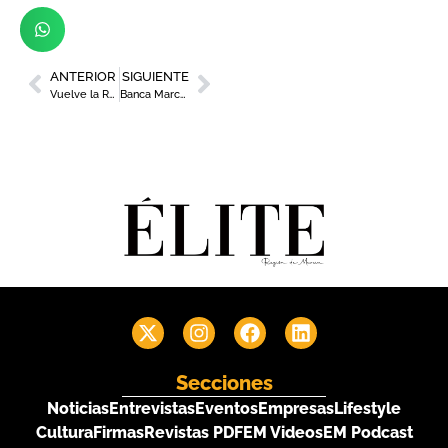
ANTERIOR
SIGUIENTE
Vuelve la Ruta Concurso de la Mejor Marinera de la Región de Murcia
Banca March y Aválam aúnan fuerzas para facilitar el acceso a financiación a las empresas murcianas
Secciones
Noticias
Entrevistas
Eventos
Empresas
Lifestyle
Cultura
Firmas
Revistas PDF
EM Videos
EM Podcast