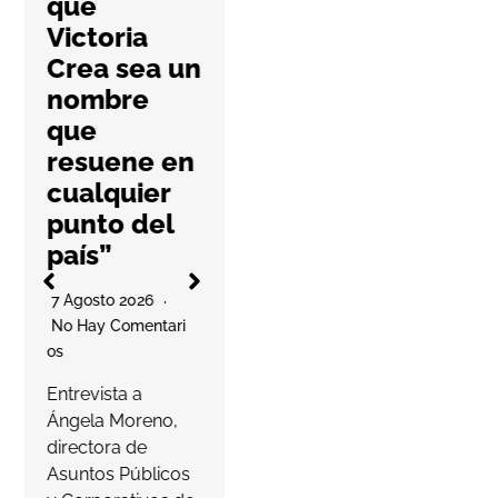
que
con una
Victoria
nueva guía
Crea sea un
práctica
nombre
6 Agosto 2026
que
No Hay Comentari
resuene en
Os
l
cualquier
La cooperativa
punto del
elabora un
país”
decálogo de
O
buenas prácticas
7 Agosto 2026
para ayudar a las
No Hay Comentari
farmacias a
Os
proteger…
a
Entrevista a
s
Ángela Moreno,
Leer más
c
directora de
Asuntos Públicos