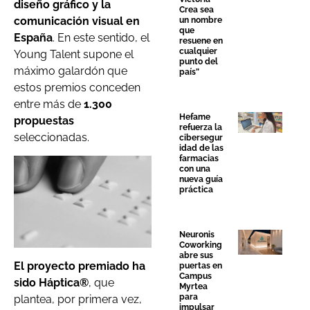
diseño gráfico y la
Crea sea
comunicación visual en
un nombre
que
España
. En este sentido, el
resuene en
cualquier
Young Talent supone el
punto del
máximo galardón que
país”
estos premios conceden
entre más de
1.300
Hefame
propuestas
refuerza la
seleccionadas.
cibersegur
idad de las
farmacias
con una
nueva guía
práctica
Neuronis
Coworking
abre sus
El proyecto premiado ha
puertas en
Campus
sido Háptica®
, que
Myrtea
para
plantea, por primera vez,
impulsar