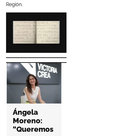
Región.
Hefame
refuerza la
Ángela
ciberseguri
Moreno:
dad de las
“Queremos
farmacias