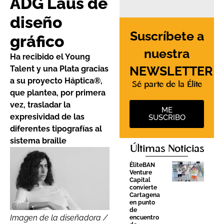
ADG Laus de
diseño
Suscríbete a
gráfico
nuestra
Ha recibido el Young
NEWSLETTER
Talent y una Plata gracias
a su proyecto Háptica®,
Sé parte de la Élite
que plantea, por primera
vez, trasladar la
ME
expresividad de las
SUSCRIBO
diferentes tipografías al
sistema braille
Últimas Noticias
ÉliteBAN
Venture
Capital
convierte
Cartagena
en punto
de
Imagen de la diseñadora /
encuentro