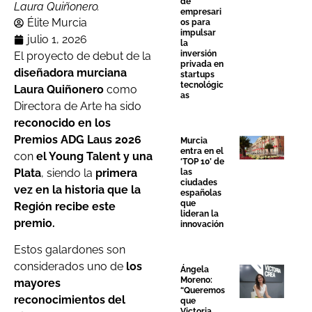
de
Laura Quiñonero.
empresari
Élite Murcia
os para
impulsar
julio 1, 2026
la
inversión
El proyecto de debut de la
privada en
diseñadora murciana
startups
tecnológic
Laura Quiñonero
como
as
Directora de Arte ha sido
reconocido en los
Premios ADG Laus 2026
Murcia
entra en el
con
el Young Talent y una
‘TOP 10’ de
Plata
, siendo la
primera
las
ciudades
vez en la historia que la
españolas
que
Región recibe este
lideran la
premio.
innovación
Estos galardones son
considerados uno de
los
Ángela
Moreno:
mayores
“Queremos
reconocimientos del
que
Victoria