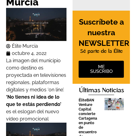
Murcia
Suscríbete a
nuestra
NEWSLETTER
Élite Murcia
Sé parte de la Élite
octubre 4, 2022
La imagen del municipio
ME
como destino es
SUSCRIBO
proyectada en televisiones
regionales, plataformas
digitales y medios ‘on line’.
Últimas Noticias
‘No tienes ni idea de lo
ÉliteBAN
que te estás perdiendo’
Venture
Capital
es el eslogan del nuevo
convierte
vídeo promocional
Cartagena
en punto
de
encuentro