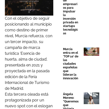
de
empresari
os para
impulsar
la
Con el objetivo de seguir
inversión
privada en
posicionando al municipio
startups
como destino de primer
tecnológic
as
nivel, Murcia refuerza, con
un tercer impacto, su
campaña de marca
Murcia
entra en el
turística ‘Esencia de
‘TOP 10’ de
huerta, alma de ciudad’,
las
ciudades
presentada en 2021 y
españolas
proyectada en la pasada
que
lideran la
edición de la Feria
innovación
Internacional de Turismo
de Madrid.
Esta tercera oleada está
Ángela
Moreno:
protagonizada por un
“Queremos
que
nuevo spot con el eslogan
Victoria