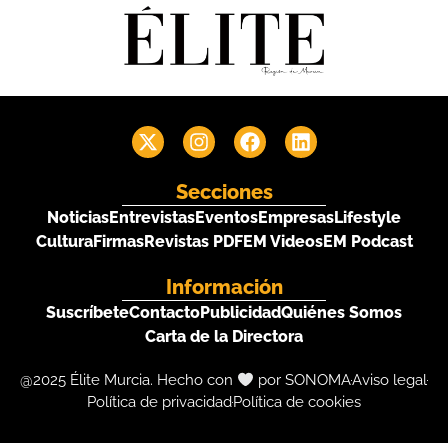
Secciones
Noticias
Entrevistas
Eventos
Empresas
Lifestyle
Cultura
Firmas
Revistas PDF
EM Videos
EM Podcast
Información
Suscríbete
Contacto
Publicidad
Quiénes Somos
Carta de la Directora
@2025 Élite Murcia. Hecho con
por SONOMA
Aviso legal
Política de privacidad
Política de cookies