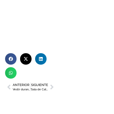
ANTERIOR
SIGUIENTE
Vestir durante el embarazo: recomendaciones de Tania Hortelano
‘Sala de Catas’, el podcast de C`mon y Estrella de Levante, recibe a Berta Collado en su quinto capítulo