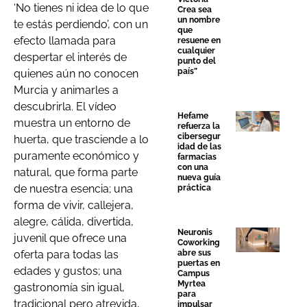
‘No tienes ni idea de lo que
Crea sea
un nombre
te estás perdiendo’, con un
que
efecto llamada para
resuene en
cualquier
despertar el interés de
punto del
país”
quienes aún no conocen
Murcia y animarles a
descubrirla. El vídeo
Hefame
muestra un entorno de
refuerza la
cibersegur
huerta, que trasciende a lo
idad de las
puramente económico y
farmacias
con una
natural, que forma parte
nueva guía
de nuestra esencia; una
práctica
forma de vivir, callejera,
alegre, cálida, divertida,
Neuronis
juvenil que ofrece una
Coworking
abre sus
oferta para todas las
puertas en
edades y gustos; una
Campus
Myrtea
gastronomía sin igual,
para
tradicional pero atrevida,
impulsar