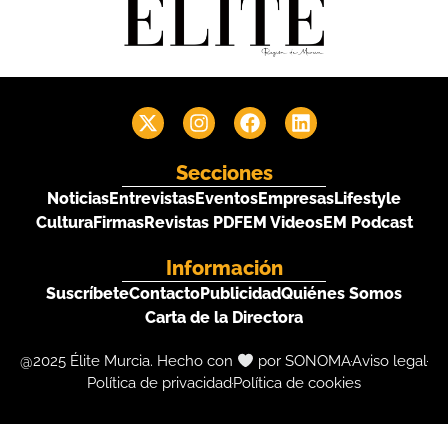
Secciones
Noticias
Entrevistas
Eventos
Empresas
Lifestyle
Cultura
Firmas
Revistas PDF
EM Videos
EM Podcast
Información
Suscríbete
Contacto
Publicidad
Quiénes Somos
Carta de la Directora
@2025 Élite Murcia. Hecho con
por SONOMA
Aviso legal
Política de privacidad
Política de cookies