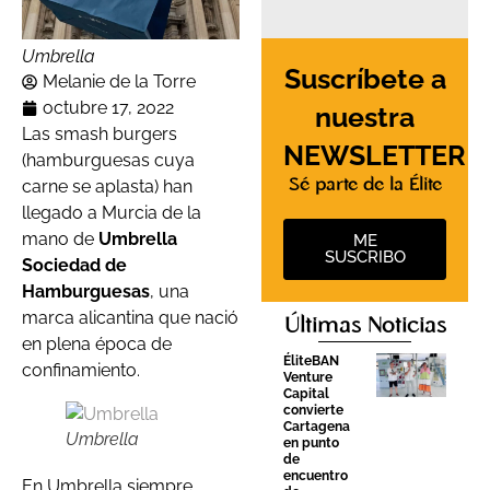
Umbrella
Suscríbete a
Melanie de la Torre
octubre 17, 2022
nuestra
Las smash burgers
NEWSLETTER
(hamburguesas cuya
carne se aplasta) han
Sé parte de la Élite
llegado a Murcia de la
mano de
Umbrella
ME
SUSCRIBO
Sociedad de
Hamburguesas
, una
marca alicantina que nació
Últimas Noticias
en plena época de
ÉliteBAN
confinamiento.
Venture
Capital
convierte
Cartagena
Umbrella
en punto
de
encuentro
En Umbrella siempre