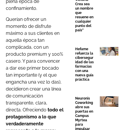
plena época de
Crea sea
confinamiento.
un nombre
que
resuene en
Querían ofrecer un
cualquier
momento de disfrute
punto del
país”
máximo a sus clientes en
aquella época tan
complicada, con un
Hefame
producto premium y 100%
refuerza la
cibersegur
casero. Y para convencer
idad de las
farmacias
a dar ese primer bocado
con una
tan importante (y el que
nueva guía
práctica
engancha una vez lo das),
decidieron crear una línea
de comunicación
Neuronis
transparente, clara,
Coworking
abre sus
directa. Ofreciendo
todo el
puertas en
Campus
protagonismo a lo que
Myrtea
verdaderamente
para
impulsar