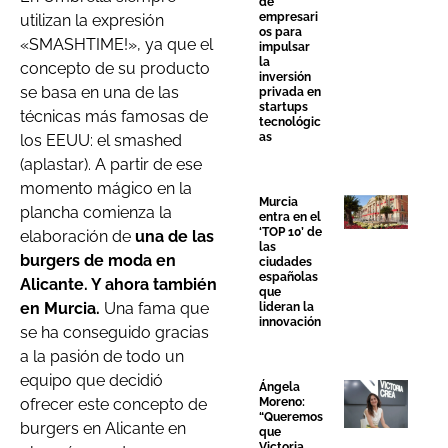
de
empresari
utilizan la expresión
os para
«SMASHTIME!», ya que el
impulsar
la
concepto de su producto
inversión
se basa en una de las
privada en
startups
técnicas más famosas de
tecnológic
as
los EEUU: el smashed
(aplastar). A partir de ese
momento mágico en la
Murcia
plancha comienza la
entra en el
‘TOP 10’ de
elaboración de
una de las
las
burgers de moda en
ciudades
españolas
Alicante. Y ahora también
que
en Murcia.
Una fama que
lideran la
innovación
se ha conseguido gracias
a la pasión de todo un
equipo que decidió
Ángela
ofrecer este concepto de
Moreno:
“Queremos
burgers en Alicante en
que
Victoria