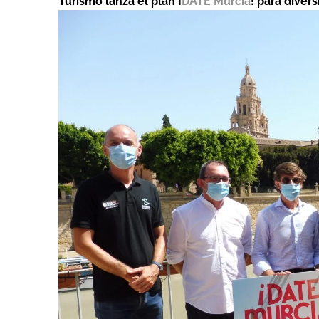
Turismo lanza el plan ¡
DATE Murcia
! para divers