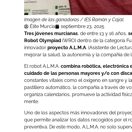
Imagen de las ganadoras / IES Ramón y Cajal.
Élite Murcia
septiembre 23, 2025
Tres jóvenes murcianas
, de entre 13 y 16 años,
s
Robot Olympiad
(WRO) dentro de la categoría Fu
innovador
proyecto A.L.M.A
. (Asistente de Lect
mejorar la salud, la autonomía y la compañía de
El robot A.L.M.A.
combina robótica, electrónica e 
cuidado de las personas mayores y/o con disc
constantes vitales como el oxígeno en sangre y l
pastillero automático, la compañía a través de v
organiza calendarios, promueve la actividad físic
mente.
Uno de los aspectos más innovadores del proyec
que permite analizar los datos recogidos por el r
preventiva. De este modo, A.L.M.A. no solo supervi