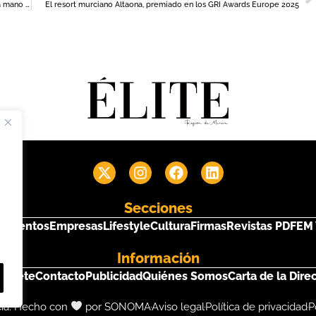
La Filarmónica de Berlín llega este jueves al Víctor Villegas de la mano de su violista Joaquín Riquelme
El resort murciano Altaona, premiado en los GRI Awards Europe 2025
Secciones
s
Eventos
Empresas
Lifestyle
Cultura
Firmas
Revistas PDF
EM 
Información
críbete
Contacto
Publicidad
Quiénes Somos
Carta de la Dire
cia. Hecho con
por SONOMA
Aviso legal
Política de privacidad
P