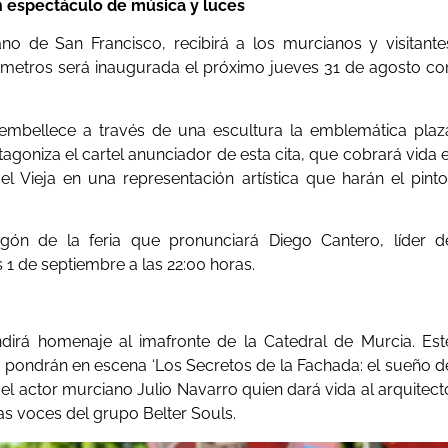
n espectáculo de música y luces
no de San Francisco, recibirá a los murcianos y visitante
0 metros será inaugurada el próximo jueves 31 de agosto co
, embellece a través de una escultura la emblemática plaz
goniza el cartel anunciador de esta cita, que cobrará vida e
l Vieja en una representación artística que harán el pinto
gón de la feria que pronunciará Diego Cantero, líder d
 1 de septiembre a las 22:00 horas.
ndirá homenaje al imafronte de la Catedral de Murcia. Est
s pondrán en escena ‘Los Secretos de la Fachada: el sueño d
á el actor murciano Julio Navarro quien dará vida al arquitect
las voces del grupo Belter Souls.