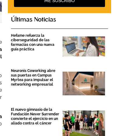
ME SUSCRIBO
Últimas Noticias
Hefame refuerza la
ciberseguridad de las
e
farmacias con una nueva
a
guía práctica
l
Neuronis Coworking abre
o
sus puertas en Campus
Myrtea para impulsar el
s
networking empresarial
e
r
El nuevo gimnasio de la
Fundación Never Surrender
a
convierte el ejercicio en un
0
aliado contra el cáncer