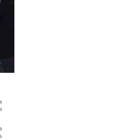
a
e
a
s