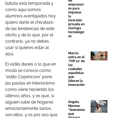
de
batuta esta temporada y
empresari
os para
como aquí somos
impulsar
alumnos aventajados hoy
la
inversión
quiero darte el chivatazo
privada en
de las tendencias de este
startups
tecnológic
otoño y de lo que, por el
as
contrario, ya no debes
usar si quieres estar al
Murcia
alza.
entra en el
‘TOP 10’ de
El estilo danés o lo que en
las
ciudades
moda se conoce como
españolas
“estilo Copencore” pone
que
lideran la
las pautas en interiorismo
innovación
como viene haciendo los
últimos años, y es que, si
alguien sabe de hogares
Ángela
Moreno:
emocionalmente sanos,
“Queremos
que
son ellos, y es por eso que
Victoria