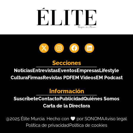
Secciones
Noticias
Entrevistas
Eventos
Empresas
Lifestyle
Cultura
Firmas
Revistas PDF
EM Videos
EM Podcast
Información
Suscríbete
Contacto
Publicidad
Quiénes Somos
Carta de la Directora
@2025 Élite Murcia. Hecho con
por SONOMA
Aviso legal
Política de privacidad
Política de cookies