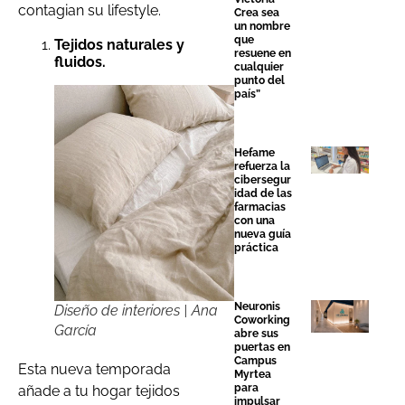
contagian su lifestyle.
Crea sea
un nombre
que
Tejidos naturales y
resuene en
fluidos.
cualquier
punto del
país”
Hefame
refuerza la
cibersegur
idad de las
farmacias
con una
nueva guía
práctica
Neuronis
Diseño de interiores | Ana
Coworking
García
abre sus
puertas en
Campus
Esta nueva temporada
Myrtea
para
añade a tu hogar tejidos
impulsar