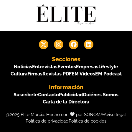
Secciones
Noticias
Entrevistas
Eventos
Empresas
Lifestyle
Cultura
Firmas
Revistas PDF
EM Videos
EM Podcast
Información
Suscríbete
Contacto
Publicidad
Quiénes Somos
Carta de la Directora
@2025 Élite Murcia. Hecho con
por SONOMA
Aviso legal
Política de privacidad
Política de cookies