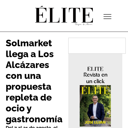
Solmarket
llega a Los
Alcázares
con una
Revista en
un click
propuesta
repleta de
ocio y
gastronomía
Del 7 al 31 de agosto, el