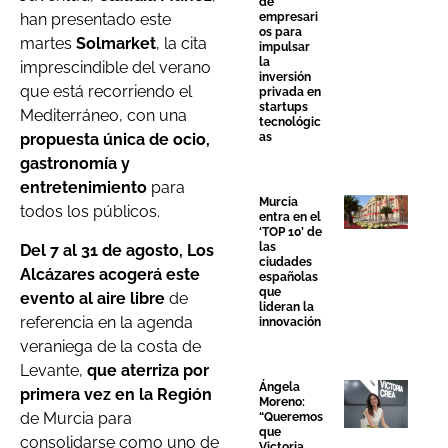
de
empresari
han presentado este
os para
martes
Solmarket
, la cita
impulsar
la
imprescindible del verano
inversión
que está recorriendo el
privada en
startups
Mediterráneo, con una
tecnológic
as
propuesta única de ocio,
gastronomía y
entretenimiento
para
Murcia
todos los públicos.
entra en el
‘TOP 10’ de
las
Del 7 al 31 de agosto, Los
ciudades
Alcázares acogerá este
españolas
que
evento al aire libre
de
lideran la
referencia en la agenda
innovación
veraniega de la costa de
Levante,
que aterriza por
Ángela
primera vez en la Región
Moreno:
de Murcia para
“Queremos
que
consolidarse como uno de
Victoria