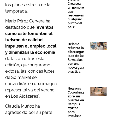
Crea sea
los planes estrella de la
un nombre
temporada.
que
resuene en
cualquier
Mario Pérez Cervera ha
punto del
destacado que “
eventos
país”
como este fomentan el
turismo de calidad,
Hefame
impulsan el empleo local
refuerza la
y dinamizan la economía
cibersegur
idad de las
de la zona. Tras esta
farmacias
con una
edición, que auguramos
nueva guía
exitosa, las icónicas luces
práctica
de Solmarket se
convertirán en una imagen
Neuronis
representativa del verano
Coworking
en Los Alcázares”.
abre sus
puertas en
Campus
Claudia Muñoz ha
Myrtea
agradecido por su parte
para
impulsar