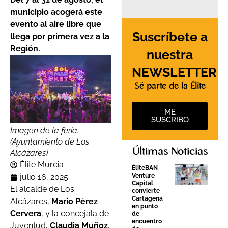
municipio acogerá este
evento al aire libre que
Suscríbete a
llega por primera vez a la
Región.
nuestra
NEWSLETTER
Sé parte de la Élite
ME
SUSCRIBO
Imagen de la feria.
(Ayuntamiento de Los
Últimas Noticias
Alcázares)
Élite Murcia
ÉliteBAN
Venture
julio 16, 2025
Capital
El alcalde de Los
convierte
Cartagena
Alcázares,
Mario Pérez
en punto
Cervera
, y la concejala de
de
encuentro
Juventud,
Claudia Muñoz
,