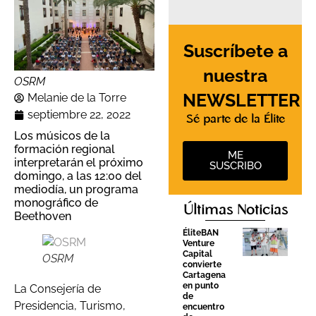
Suscríbete a
nuestra
OSRM
NEWSLETTER
Melanie de la Torre
septiembre 22, 2022
Sé parte de la Élite
Los músicos de la
formación regional
ME
interpretarán el próximo
SUSCRIBO
domingo, a las 12:00 del
mediodía, un programa
monográfico de
Últimas Noticias
Beethoven
ÉliteBAN
Venture
Capital
OSRM
convierte
Cartagena
en punto
La Consejería de
de
Presidencia, Turismo,
encuentro