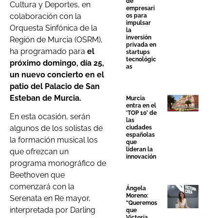
de
Cultura y Deportes, en
empresari
colaboración con la
os para
impulsar
Orquesta Sinfónica de la
la
inversión
Región de Murcia (OSRM),
privada en
ha programado para
el
startups
tecnológic
próximo domingo, día 25,
as
un nuevo concierto en el
patio del Palacio de San
Esteban de Murcia.
Murcia
entra en el
‘TOP 10’ de
En esta ocasión, serán
las
algunos de los solistas de
ciudades
españolas
la formación musical los
que
lideran la
que ofrezcan un
innovación
programa monográfico de
Beethoven que
comenzará con la
Ángela
Moreno:
Serenata en Re mayor,
“Queremos
interpretada por Darling
que
Victoria