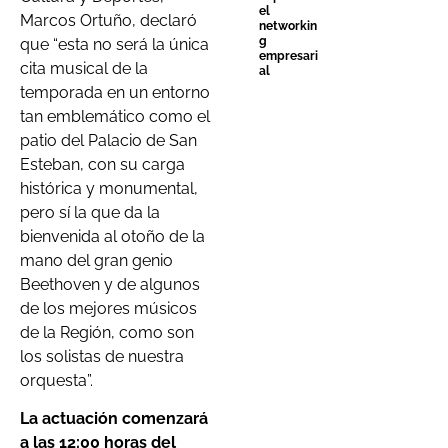
el
Marcos Ortuño, declaró
networkin
g
que “esta no será la única
empresari
cita musical de la
al
temporada en un entorno
tan emblemático como el
patio del Palacio de San
Esteban, con su carga
histórica y monumental,
pero sí la que da la
bienvenida al otoño de la
mano del gran genio
Beethoven y de algunos
de los mejores músicos
de la Región, como son
los solistas de nuestra
orquesta”.
La actuación comenzará
a las 12:00 horas del