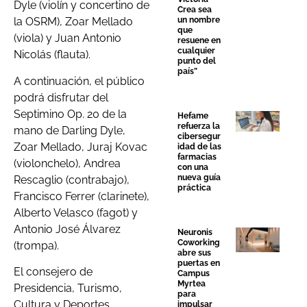
Dyle (violín y concertino de
Crea sea
un nombre
la OSRM), Zoar Mellado
que
(viola) y Juan Antonio
resuene en
cualquier
Nicolás (flauta).
punto del
país”
A continuación, el público
podrá disfrutar del
Septimino Op. 20 de la
Hefame
refuerza la
mano de Darling Dyle,
cibersegur
Zoar Mellado, Juraj Kovac
idad de las
farmacias
(violonchelo), Andrea
con una
nueva guía
Rescaglio (contrabajo),
práctica
Francisco Ferrer (clarinete),
Alberto Velasco (fagot) y
Antonio José Álvarez
Neuronis
Coworking
(trompa).
abre sus
puertas en
El consejero de
Campus
Myrtea
Presidencia, Turismo,
para
Cultura y Deportes,
impulsar