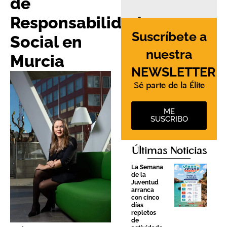
de
Responsabilidad
Suscríbete a
Social en
nuestra
Murcia
NEWSLETTER
Sé parte de la Élite
ME
SUSCRIBO
Últimas Noticias
La Semana
de la
Juventud
arranca
con cinco
días
repletos
de