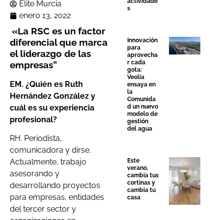
actividade
Élite Murcia
s
enero 13, 2022
«La RSC es un factor
diferencial que marca
Innovación
para
el liderazgo de las
aprovecha
r cada
empresas”
gota:
Veolia
EM. ¿Quién es
Ruth
ensaya en
la
Hernández
González
y
Comunida
cuál es su experiencia
d un nuevo
modelo de
profesional?
gestión
del agua
RH. Periodista,
comunicadora y dirse.
Este
Actualmente, trabajo
verano,
asesorando y
cambia tus
cortinas y
desarrollando proyectos
cambia tu
para empresas, entidades
casa
del tercer sector y