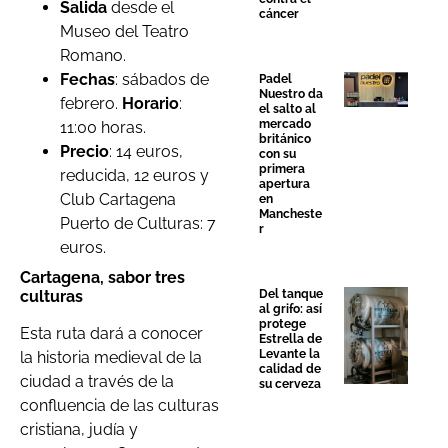
Salida
desde el
cáncer
Museo del Teatro
Romano.
Fechas
: sábados de
Padel
Nuestro da
febrero.
Horario
:
el salto al
mercado
11:00 horas.
británico
Precio
: 14 euros,
con su
primera
reducida, 12 euros y
apertura
Club Cartagena
en
Mancheste
Puerto de Culturas: 7
r
euros.
Cartagena, sabor tres
Del tanque
culturas
al grifo: así
protege
Esta ruta dará a conocer
Estrella de
Levante la
la historia medieval de la
calidad de
ciudad a través de la
su cerveza
confluencia de las culturas
cristiana, judía y