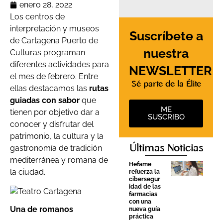
enero 28, 2022
Los centros de
interpretación y museos
Suscríbete a
de Cartagena Puerto de
nuestra
Culturas programan
diferentes actividades para
NEWSLETTER
el mes de febrero. Entre
Sé parte de la Élite
ellas destacamos las
rutas
guiadas con sabor
que
ME
tienen por objetivo dar a
SUSCRIBO
conocer y disfrutar del
patrimonio, la cultura y la
Últimas Noticias
gastronomía de tradición
mediterránea y romana de
Hefame
la ciudad.
refuerza la
cibersegur
idad de las
farmacias
con una
Una de romanos
nueva guía
práctica