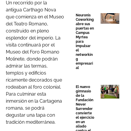
Un recorrido por la
antigua Carthago Nova
Neuronis
que comienza en el Museo
Coworking
del Teatro Romano,
abre sus
puertas en
construido en pleno
Campus
esplendor del imperio. La
Myrtea
para
visita continuará por el
impulsar
el
Museo del Foro Romano
networkin
Molinete, donde podrán
g
empresari
admirar las termas,
al
templos y edificios
ricamente decorados que
rodeaban al foro colonial.
El nuevo
gimnasio
Para culminar esta
de la
Fundación
inmersión en la Cartagena
Never
romana, se podrá
Surrender
convierte
degustar una tapa con
el ejercicio
tradición mediterránea.
en un
aliado
contra el