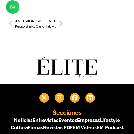
ANTERIOR
SIGUIENTE
Pecao Shake & Coffee, un lugar que te invita a pecar
Cartonlab y Studio Animal diseñan una tienda de cartón en Nueva York
Secciones
Noticias
Entrevistas
Eventos
Empresas
Lifestyle
Cultura
Firmas
Revistas PDF
EM Videos
EM Podcast