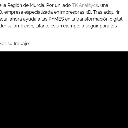
 la Región de Murcia. Por un lado
TK Analitycs
, una
3D, empresa especializada en impresoras 3D. Tras adquirir
a, ahora ayuda a las PYMES en la transformación digital.
der su ambición, Lifante es un ejemplo a seguir para los
or su trabajo: