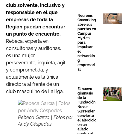
club solvente, inclusivo y
responsable en el que
Neuronis
empresas de toda la
Coworking
abre sus
Región puedan encontrar
puertas en
un punto de encuentro.
Campus
Myrtea
Rebeca, experta en
para
impulsar
consultorías y auditorías,
el
es una mujer
networkin
g
perseverante, inquieta, ágil
empresari
y comprometida, y
al
actualmente es la única
directora al frente de un
El nuevo
club masculino de LaLiga.
gimnasio
de la
Fundación
Never
Surrender
convierte
Rebeca García | Fotos por
el ejercicio
Andy Céspedes
en un
aliado
contra el