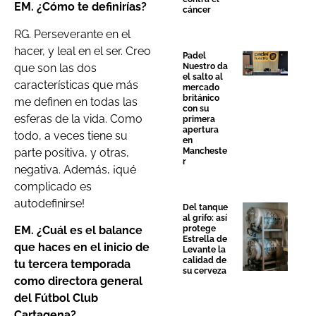
EM.
¿Cómo te definirías?
cáncer
RG. Perseverante en el
hacer, y leal en el ser. Creo
Padel
que son las dos
Nuestro da
el salto al
características que más
mercado
británico
me definen en todas las
con su
esferas de la vida. Como
primera
apertura
todo, a veces tiene su
en
parte positiva, y otras,
Mancheste
r
negativa. Además, ¡qué
complicado es
autodefinirse!
Del tanque
al grifo: así
EM.
¿Cuál es el balance
protege
Estrella de
que haces en el inicio de
Levante la
calidad de
tu tercera temporada
su cerveza
como directora general
del Fútbol Club
Cartagena?