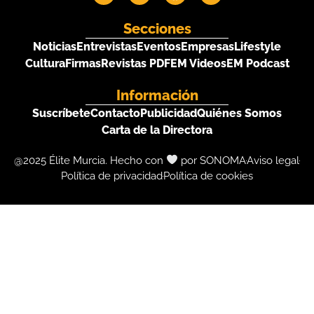
Secciones
Noticias
Entrevistas
Eventos
Empresas
Lifestyle
Cultura
Firmas
Revistas PDF
EM Videos
EM Podcast
Información
Suscríbete
Contacto
Publicidad
Quiénes Somos
Carta de la Directora
@2025 Élite Murcia. Hecho con
por SONOMA
Aviso legal
Política de privacidad
Política de cookies