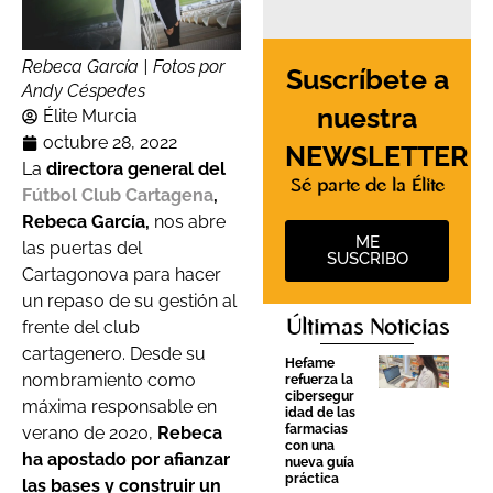
Rebeca García | Fotos por
Suscríbete a
Andy Céspedes
nuestra
Élite Murcia
octubre 28, 2022
NEWSLETTER
La
directora general del
Sé parte de la Élite
Fútbol Club Cartagena
,
Rebeca García,
nos abre
ME
las puertas del
SUSCRIBO
Cartagonova para hacer
un repaso de su gestión al
Últimas Noticias
frente del club
cartagenero. Desde su
Hefame
nombramiento como
refuerza la
cibersegur
máxima responsable en
idad de las
farmacias
verano de 2020,
Rebeca
con una
ha apostado por afianzar
nueva guía
práctica
las bases y construir un