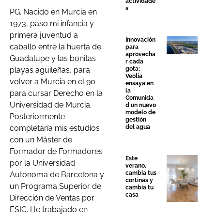
actividade
s
PG. Nacido en Murcia en
1973, paso mi infancia y
primera juventud a
Innovación
caballo entre la huerta de
para
aprovecha
Guadalupe y las bonitas
r cada
playas aguileñas, para
gota:
Veolia
volver a Murcia en el 90
ensaya en
la
para cursar Derecho en la
Comunida
Universidad de Murcia.
d un nuevo
modelo de
Posteriormente
gestión
completaría mis estudios
del agua
con un Máster de
Formador de Formadores
Este
por la Universidad
verano,
cambia tus
Autónoma de Barcelona y
cortinas y
un Programa Superior de
cambia tu
casa
Dirección de Ventas por
ESIC. He trabajado en