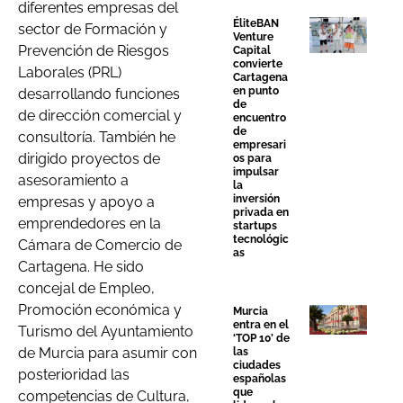
diferentes empresas del
ÉliteBAN
sector de Formación y
Venture
Prevención de Riesgos
Capital
convierte
Laborales (PRL)
Cartagena
en punto
desarrollando funciones
de
de dirección comercial y
encuentro
de
consultoría. También he
empresari
dirigido proyectos de
os para
impulsar
asesoramiento a
la
inversión
empresas y apoyo a
privada en
emprendedores en la
startups
tecnológic
Cámara de Comercio de
as
Cartagena. He sido
concejal de Empleo,
Promoción económica y
Murcia
entra en el
Turismo del Ayuntamiento
‘TOP 10’ de
de Murcia para asumir con
las
ciudades
posterioridad las
españolas
que
competencias de Cultura,