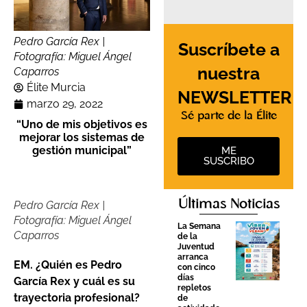
Pedro García Rex |
Suscríbete a
Fotografía: Miguel Ángel
nuestra
Caparros
Élite Murcia
NEWSLETTER
marzo 29, 2022
Sé parte de la Élite
“Uno de mis objetivos es
mejorar los sistemas de
gestión municipal”
ME
SUSCRIBO
Últimas Noticias
Pedro García Rex |
Fotografía: Miguel Ángel
La Semana
Caparros
de la
Juventud
arranca
EM. ¿Quién es Pedro
con cinco
días
García Rex y cuál es su
repletos
trayectoria profesional?
de