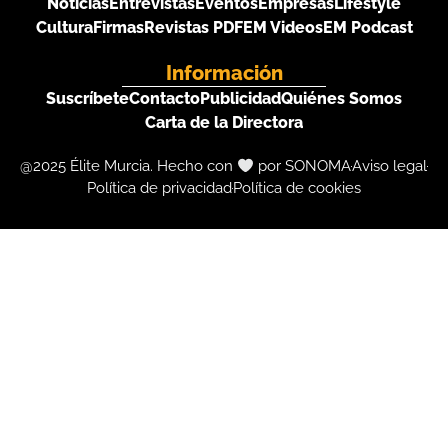
Noticias
Entrevistas
Eventos
Empresas
Lifestyle
Cultura
Firmas
Revistas PDF
EM Videos
EM Podcast
Información
Suscríbete
Contacto
Publicidad
Quiénes Somos
Carta de la Directora
@2025 Élite Murcia. Hecho con
por SONOMA
Aviso legal
Política de privacidad
Política de cookies