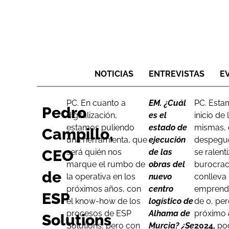
NOTICIAS
ENTREVISTAS
E
PC. En cuanto a
EM. ¿Cuál
PC. Esta
Pedro
digitalización,
es el
inicio de 
estamos puliendo
estado de
mismas, 
Campillo,
una herramienta, que
ejecución
despegu
CEO
será quién nos
de las
se ralent
marque el rumbo de
obras del
burocrac
de
la operativa en los
nuevo
conlleva
próximos años, con
centro
emprend
ESP
el know-how de los
logístico de
de 0, per
procesos de ESP
Alhama de
próximo
Solutions
Solutions, pero con
Murcia? ¿Se
2024,
po