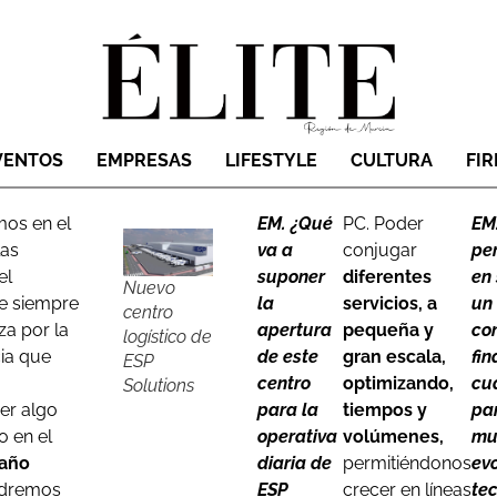
VENTOS
EMPRESAS
LIFESTYLE
CULTURA
FI
mos en el
EM. ¿Qué
PC. Poder
EM
las
va a
conjugar
per
el
suponer
diferentes
en
Nuevo
e siempre
la
servicios, a
un
centro
iza por la
apertura
pequeña y
co
logístico de
ia que
de este
gran escala,
fin
ESP
centro
optimizando,
cu
Solutions
er algo
para la
tiempos y
par
o en el
operativa
volúmenes,
mu
año
diaria de
permitiéndonos
ev
dremos
ESP
crecer en líneas
te