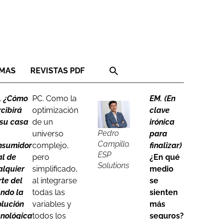
RMAS
REVISTAS PDF
. ¿Cómo
PC. Como la
EM. (En
cibirá
optimización
clave
 su casa
de un
irónica
Pedro
universo
para
Campillo.
nsumidor
complejo,
finalizar)
ESP
al de
pero
¿En qué
Solutions
alquier
simplificado,
medio
te del
al integrarse
se
ndo la
todas las
sienten
olución
variables y
más
cnológica
todos los
seguros?