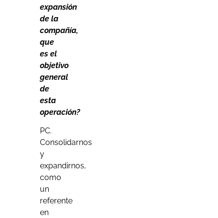
expansión
de la
compañía,
que
es el
objetivo
general
de
esta
operación?
PC.
Consolidarnos
y
expandirnos,
como
un
referente
en