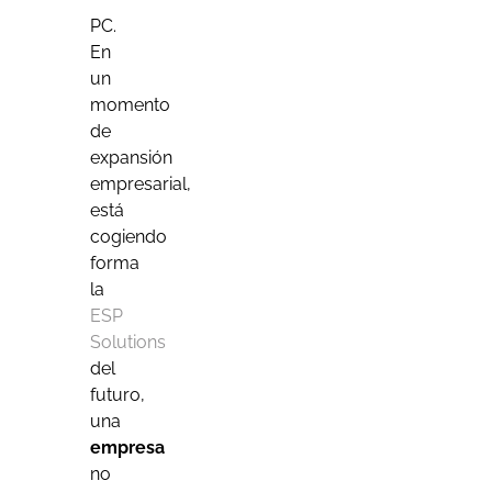
PC.
En
un
momento
de
expansión
empresarial,
está
cogiendo
forma
la
ESP
Solutions
del
futuro,
una
empresa
no