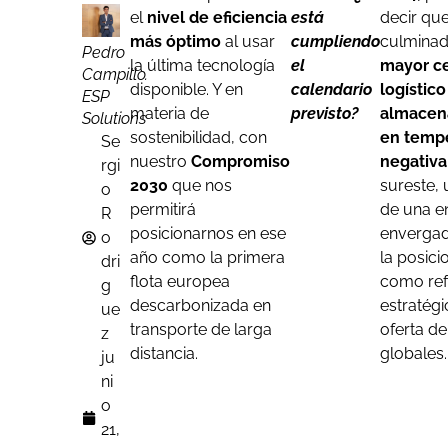
el
nivel de eficiencia
está
decir qu
más óptimo
al usar
cumpliendo
culminad
Pedro
la última tecnología
el
mayor c
Campillo.
disponible. Y en
calendario
logístico
ESP
materia de
previsto?
almacen
Solutions
sostenibilidad, con
en temp
Se
nuestro
Compromiso
negativa
rgi
2030
que nos
sureste,
o
permitirá
de una 
R
posicionarnos en ese
envergad
o
año como la primera
la posici
dri
flota europea
como ref
g
descarbonizada en
estratégi
ue
transporte de larga
oferta de
z
distancia.
globales.
ju
ni
o
21,