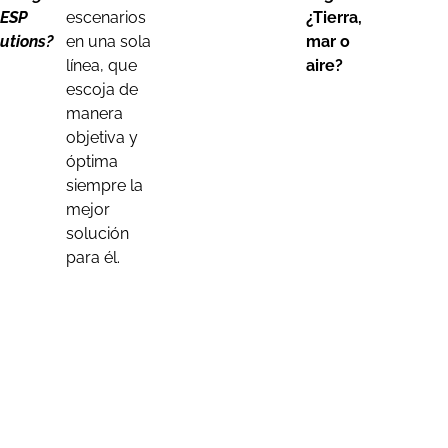
 ESP
escenarios
¿Tierra,
lutions?
en una sola
mar o
línea, que
aire?
escoja de
manera
objetiva y
óptima
siempre la
mejor
solución
para él.