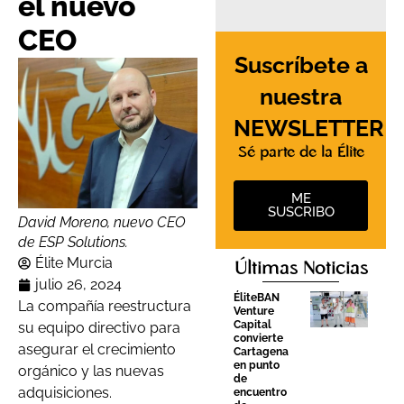
el nuevo
CEO
Suscríbete a
nuestra
NEWSLETTER
Sé parte de la Élite
ME
SUSCRIBO
David Moreno, nuevo CEO
de ESP Solutions.
Élite Murcia
Últimas Noticias
julio 26, 2024
ÉliteBAN
La compañía reestructura
Venture
Capital
su equipo directivo para
convierte
asegurar el crecimiento
Cartagena
en punto
orgánico y las nuevas
de
adquisiciones.
encuentro