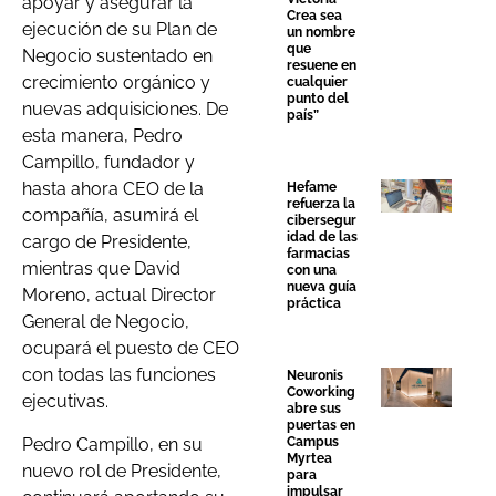
apoyar y asegurar la
Crea sea
ejecución de su Plan de
un nombre
que
Negocio sustentado en
resuene en
crecimiento orgánico y
cualquier
punto del
nuevas adquisiciones. De
país”
esta manera, Pedro
Campillo, fundador y
hasta ahora CEO de la
Hefame
refuerza la
compañía, asumirá el
cibersegur
idad de las
cargo de Presidente,
farmacias
mientras que David
con una
nueva guía
Moreno, actual Director
práctica
General de Negocio,
ocupará el puesto de CEO
con todas las funciones
Neuronis
Coworking
ejecutivas.
abre sus
puertas en
Pedro Campillo, en su
Campus
Myrtea
nuevo rol de Presidente,
para
impulsar