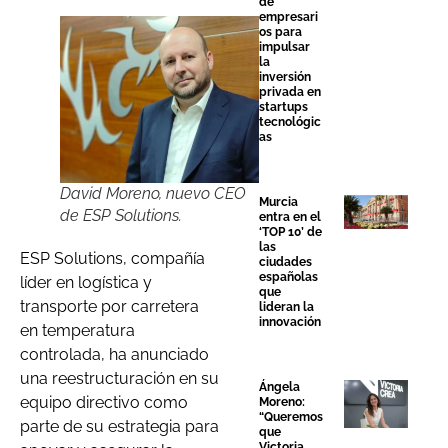
de
empresari
os para
impulsar
la
inversión
privada en
startups
tecnológic
as
David Moreno, nuevo CEO
Murcia
de ESP Solutions.
entra en el
‘TOP 10’ de
las
ESP Solutions, compañía
ciudades
españolas
líder en logística y
que
transporte por carretera
lideran la
innovación
en temperatura
controlada, ha anunciado
una reestructuración en su
Ángela
equipo directivo como
Moreno:
“Queremos
parte de su estrategia para
que
Victoria