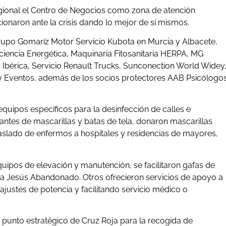
gional el Centro de Negocios como zona de atención
ccionaron ante la crisis dando lo mejor de sí mismos.
po Gomaríz Motor Servicio Kubota en Murcia y Albacete,
encia Energética, Maquinaria Fitosanitaria HERPA, MG
Ibérica, Servicio Renault Trucks, Sunconection World Widey
g y Eventos, además de los socios protectores AAB Psicólogo
quipos específicos para la desinfección de calles e
antes de mascarillas y batas de tela, donaron mascarillas
raslado de enfermos a hospitales y residencias de mayores,
quipos de elevación y manutención, se facilitaron gafas de
 a Jesús Abandonado. Otros ofrecieron servicios de apoyo a
justes de potencia y facilitando servicio médico o
n punto estratégico de Cruz Roja para la recogida de