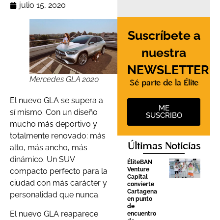
julio 15, 2020
Suscríbete a
nuestra
NEWSLETTER
Mercedes GLA 2020
Sé parte de la Élite
El nuevo GLA se supera a
ME
sí mismo. Con un diseño
SUSCRIBO
mucho más deportivo y
totalmente renovado: más
Últimas Noticias
alto, más ancho, más
dinámico. Un SUV
ÉliteBAN
Venture
compacto perfecto para la
Capital
ciudad con más carácter y
convierte
Cartagena
personalidad que nunca.
en punto
de
El nuevo GLA reaparece
encuentro