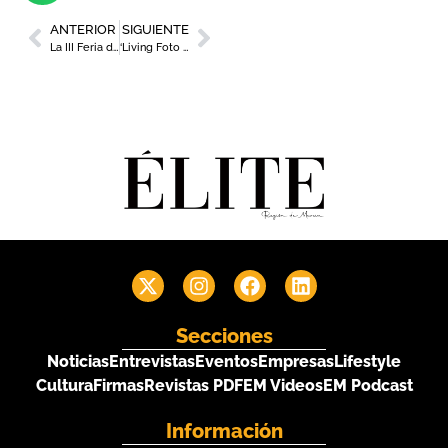
ANTERIOR
SIGUIENTE
La III Feria del Libro de Murcia contará con medio centenar de expositores
‘Living Foto Room Project’ la nueva exposición de Los Molinos del Río
Secciones
Noticias
Entrevistas
Eventos
Empresas
Lifestyle
Cultura
Firmas
Revistas PDF
EM Videos
EM Podcast
Información