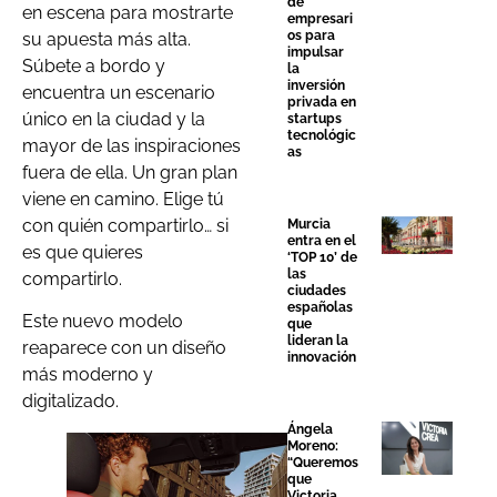
de
en escena para mostrarte
empresari
os para
su apuesta más alta.
impulsar
Súbete a bordo y
la
inversión
encuentra un escenario
privada en
único en la ciudad y la
startups
tecnológic
mayor de las inspiraciones
as
fuera de ella. Un gran plan
viene en camino. Elige tú
con quién compartirlo… si
Murcia
entra en el
es que quieres
‘TOP 10’ de
las
compartirlo.
ciudades
españolas
Este nuevo modelo
que
lideran la
reaparece con un diseño
innovación
más moderno y
digitalizado.
Ángela
Moreno:
“Queremos
que
Victoria