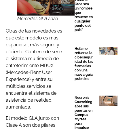
Crea sea
un nombre
que
resuene en
Mercedes GLA 2020
cualquier
punto del
país”
Otras de las novedades es
que este modelo es más
espacioso, más seguro y
Hefame
eficiente. Contiene de serie
refuerza la
cibersegur
el sistema multimedia de
idad de las
entretenimiento MBUX
farmacias
con una
(Mercedes-Benz User
nueva guía
Experience) y entre su
práctica
múltiples servicios se
encuentra el sistema de
Neuronis
asistencia de realidad
Coworking
abre sus
aumentada.
puertas en
Campus
El modelo GLA junto con
Myrtea
para
Clase A son dos pilares
impulsar